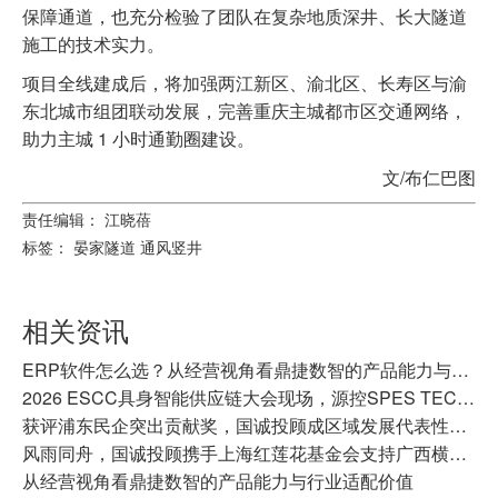
保障通道，也充分检验了团队在复杂地质深井、长大隧道
施工的技术实力。
项目全线建成后，将加强两江新区、渝北区、长寿区与渝
东北城市组团联动发展，完善重庆主城都市区交通网络，
助力主城 1 小时通勤圈建设。
文/布仁巴图
责任编辑： 江晓蓓
标签：
晏家隧道
通风竖井
相关资讯
ERP软件怎么选？从经营视角看鼎捷数智的产品能力与行业适配价值
2026 ESCC具身智能供应链大会现场，源控SPES TECH工业计算机全家族解析
获评浦东民企突出贡献奖，国诚投顾成区域发展代表性力量
风雨同舟，国诚投顾携手上海红莲花基金会支持广西横州灾后重建
从经营视角看鼎捷数智的产品能力与行业适配价值