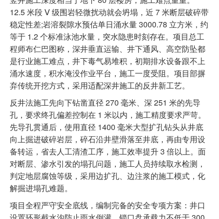
12.5 米段 Ⅴ 级围岩轻微扰动就会坍塌，近 7 米断层破碎带
稳定性差;岩溶裂隙水预估单日涌水量 3000.78 立方米，约
等于 1.2 个标准泳池水量，突水隐患时刻存在。项目总工
程师布仁巴图称，深井垂直运输、井下通风、高空防坠都
是行业施工难点，井下毒气易堆积，初期排水设备跟不上
涌水速度，积水淹没作业平台，施工一度受阻。项目部摒
弃传统开挖方式，采用适配深井施工的反井新工艺。
反井法施工先向下钻凿直径 270 毫米、深 251 米的先导
孔，要求终孔偏差控制在 1 米以内，施工精度要求严苛。
先导孔贯通后，使用直径 1400 毫米大型扩孔钻头从井底
向上掘进破碎岩层，碎石沿井壁滑落至井底，再由专用设
备转运，省去人工清渣工序，施工效率提升 3 倍以上。面
对断层、渗水引发的塌孔问题，施工人员持续取水检测，
判定地层腐蚀等级，采用边扩孔、边注浆的施工模式，化
解掘进塌孔难题。
项目全程严守安全底线，编制完备的安全专项方案：井口
设置环形截水沟防止雨水倒灌，锁口盘承载力不低于 300