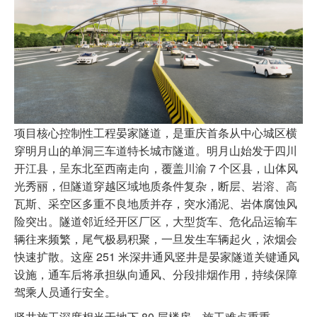
项目核心控制性工程晏家隧道，是重庆首条从中心城区横
穿明月山的单洞三车道特长城市隧道。明月山始发于四川
开江县，呈东北至西南走向，覆盖川渝 7 个区县，山体风
光秀丽，但隧道穿越区域地质条件复杂，断层、岩溶、高
瓦斯、采空区多重不良地质并存，突水涌泥、岩体腐蚀风
险突出。隧道邻近经开区厂区，大型货车、危化品运输车
辆往来频繁，尾气极易积聚，一旦发生车辆起火，浓烟会
快速扩散。这座 251 米深井通风竖井是晏家隧道关键通风
设施，通车后将承担纵向通风、分段排烟作用，持续保障
驾乘人员通行安全。
竖井施工深度相当于地下 80 层楼房，施工难点重重。