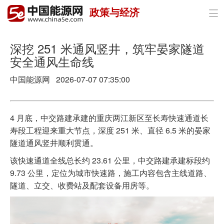
政策与经济

首页
政策与经济
深挖 251 米通风竖井，筑牢晏家隧道
安全通风生命线
油气
中国能源网
2026-07-07 07:35:00
煤炭
电力
4 月底，中交路建承建的重庆两江新区至长寿快速通道长
寿段工程迎来重大节点，深度 251 米、直径 6.5 米的晏家
新能源
隧道通风竖井顺利贯通。
节能环保
该快速通道全线总长约 23.61 公里，中交路建承建标段约
9.73 公里，定位为城市快速路，施工内容包含主线道路、
分布式能源
隧道、立交、收费站及配套设备用房等。