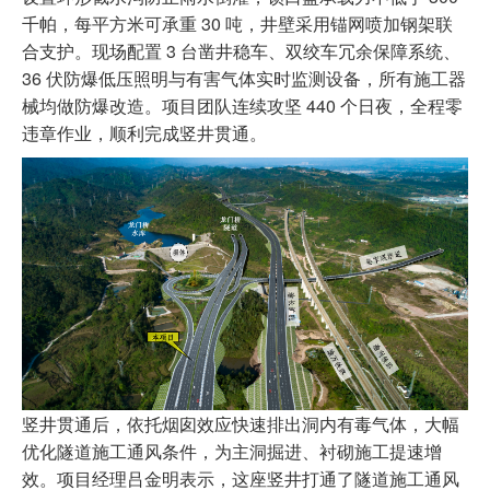
千帕，每平方米可承重 30 吨，井壁采用锚网喷加钢架联
合支护。现场配置 3 台凿井稳车、双绞车冗余保障系统、
36 伏防爆低压照明与有害气体实时监测设备，所有施工器
械均做防爆改造。项目团队连续攻坚 440 个日夜，全程零
违章作业，顺利完成竖井贯通。
竖井贯通后，依托烟囱效应快速排出洞内有毒气体，大幅
优化隧道施工通风条件，为主洞掘进、衬砌施工提速增
效。项目经理吕金明表示，这座竖井打通了隧道施工通风