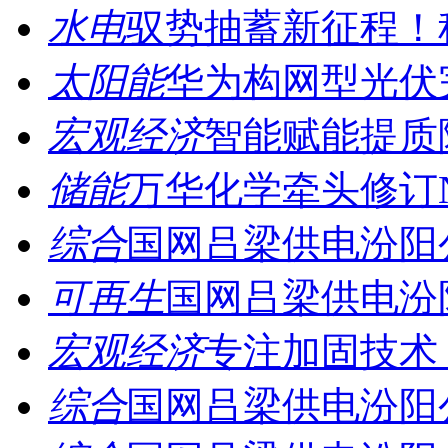
水电
驭势抽蓄新征程！科
太阳能
华为构网型光伏完成
宏观经济
智能赋能提质降
储能
万华化学牵头修订N
综合
国网吕梁供电汾阳公
可再生
国网吕梁供电汾阳
宏观经济
专注加固技术 
综合
国网吕梁供电汾阳公