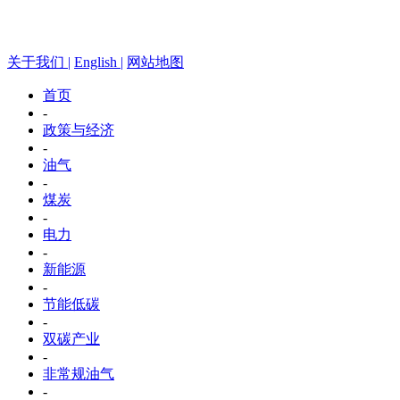
关于我们 |
English |
网站地图
首页
-
政策与经济
-
油气
-
煤炭
-
电力
-
新能源
-
节能低碳
-
双碳产业
-
非常规油气
-