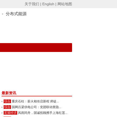
关于我们 |
English |
网站地图
-
分布式能源
最新资讯
综合
重庆石柱：薪火相传启新程 师徒...
综合
国网吕梁供电公司：党团联动查隐...
宏观经济
风雨同舟，国诚投顾携手上海红莲...