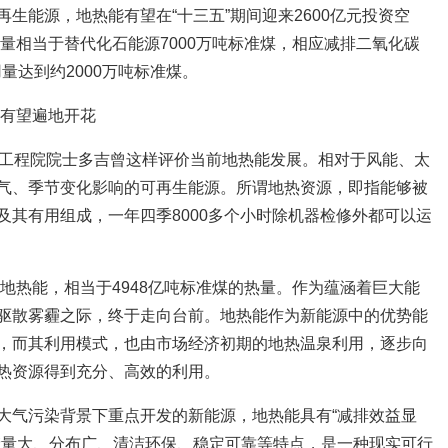
生能源，地热能有望在“十三五”期间迎来2600亿元投资空
总量相当于替代化石能源7000万吨标准煤，相应减排二氧化碳
量达到约2000万吨标准煤。
业有望遍地开花
中国工程院院士多吉曾这样评价当前地热能发展。相对于风能、太
气、季节变化影响的可再生能源。所谓地热资源，即指能够被
及其有用组成，一年四季8000多个小时除机器检修外都可以运
的地热能，相当于4948亿吨标准煤的热量。作为蕴涵着巨大能
驱散雾霾之际，终于走向台前。地热能作为新能源中的优势能
，而其利用模式，也由市场经济初期的地热温泉利用，逐步向
热资源得到充分、高效的利用。
大气污染背景下重点开发的新能源，地热能具有“减排效益显
储量大、分布广、清洁环保、稳定可靠等特点，是一种现实可行