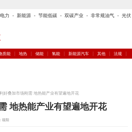
电力
-
新能源
-
节能低碳
-
双碳产业
-
非常规油气
-
光伏
源
|
|
|
|
|
|
|
物质能
地热
储能
氢能
新能源汽车
其他
法规
利好叠加市场刚需 地热能产业有望遍地开花
需 地热能产业有望遍地开花
辑：筱阳