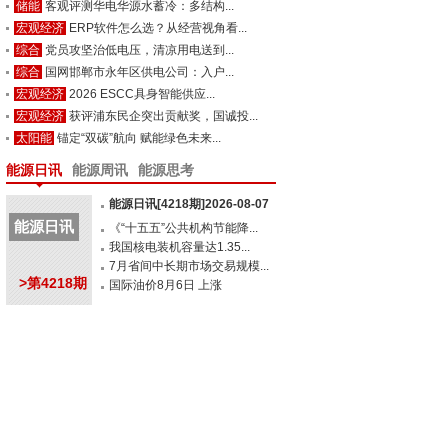
储能
客观评测华电华源水蓄冷：多结构...
宏观经济
ERP软件怎么选？从经营视角看...
综合
党员攻坚治低电压，清凉用电送到...
综合
国网邯郸市永年区供电公司：入户...
宏观经济
2026 ESCC具身智能供应...
宏观经济
获评浦东民企突出贡献奖，国诚投...
太阳能
锚定“双碳”航向 赋能绿色未来...
能源日讯
能源周讯
能源思考
能源日讯[4218期]2026-08-07
能源日讯
《“十五五”公共机构节能降...
我国核电装机容量达1.35...
7月省间中长期市场交易规模...
>第4218期
国际油价8月6日 上涨