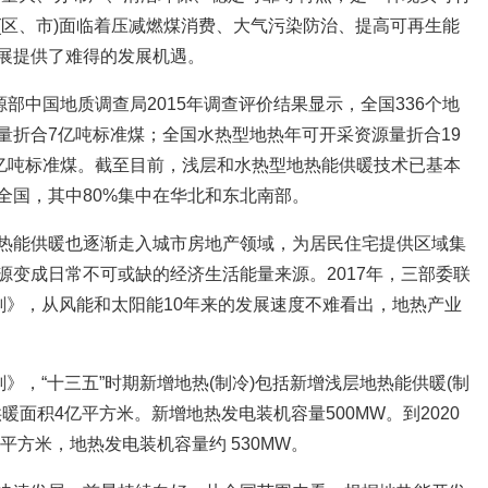
(区、市)面临着压减燃煤消费、大气污染防治、提高可再生能
展提供了难得的发展机遇。
源部中国地质调查局2015年调查评价结果显示，全国336个地
量折合7亿吨标准煤；全国水热型地热年可开采资源量折合19
万亿吨标准煤。截至目前，浅层和水热型地热能供暖技术已基本
全国，其中80%集中在华北和东北南部。
热能供暖也逐渐走入城市房地产领域，为居民住宅提供区域集
源变成日常不可或缺的经济生活能量来源。2017年，三部委联
划》，从风能和太阳能10年来的发展速度不难看出，地热产业
划》，“十三五”时期新增地热(制冷)包括新增浅层地热能供暖(制
供暖面积4亿平方米。新增地热发电装机容量500MW。到2020
亿平方米，地热发电装机容量约 530MW。