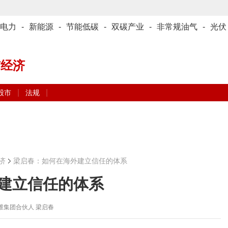
电力
-
新能源
-
节能低碳
-
双碳产业
-
非常规油气
-
光伏
与经济
|
|
股市
法规
济
梁启春：如何在海外建立信任的体系
建立信任的体系
维集团合伙人 梁启春