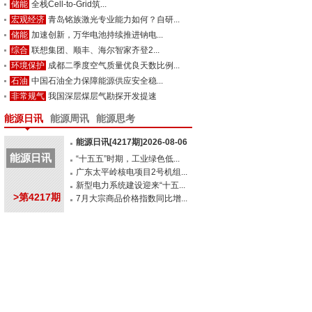
储能
全栈Cell-to-Grid筑...
宏观经济
青岛铭族激光专业能力如何？自研...
储能
加速创新，万华电池持续推进钠电...
综合
联想集团、顺丰、海尔智家齐登2...
环境保护
成都二季度空气质量优良天数比例...
石油
中国石油全力保障能源供应安全稳...
非常规气
我国深层煤层气勘探开发提速
能源日讯
能源周讯
能源思考
能源日讯[4217期]2026-08-06
能源日讯
“十五五”时期，工业绿色低...
广东太平岭核电项目2号机组...
新型电力系统建设迎来“十五...
>第4217期
7月大宗商品价格指数同比增...