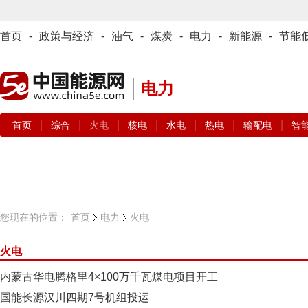
首页
-
政策与经济
-
油气
-
煤炭
-
电力
-
新能源
-
节能
电力
|
|
|
|
|
|
|
首页
综合
火电
核电
水电
热电
输配电
智
您现在的位置：
首页
电力
火电
火电
内蒙古华电腾格里4×100万千瓦煤电项目开工
国能长源汉川四期7号机组投运