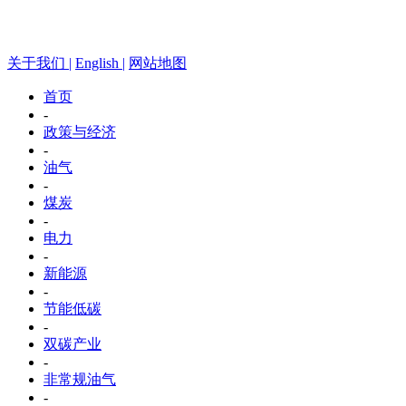
关于我们 |
English |
网站地图
首页
-
政策与经济
-
油气
-
煤炭
-
电力
-
新能源
-
节能低碳
-
双碳产业
-
非常规油气
-