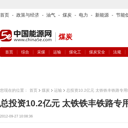
首页
-
政策与经济
-
油气
-
煤炭
-
电力
-
新能源
-
节能
煤炭
|
|
|
|
|
|
|
首页
综合
采煤
运输
煤化工
煤炭安全
法规
您现在的位置：
首页
煤炭
运输
总投资10.2亿元 太铁铁丰铁路专
总投资10.2亿元 太铁铁丰铁路
2012-09-27 10:08:36