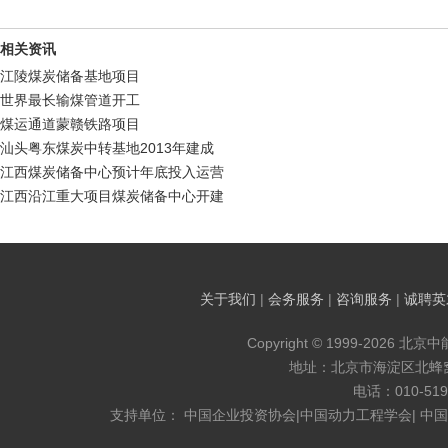
相关资讯
江陵煤炭储备基地项目
世界最长输煤管道开工
煤运通道蒙赣铁路项目
汕头粤东煤炭中转基地2013年建成
江西煤炭储备中心预计年底投入运营
江西沿江重大项目煤炭储备中心开建
关于我们
|
会务服务
|
咨询服务
|
诚聘英
Copyright © 1999-2026 北京
地址：北京市海淀区北蜂窝8
电话：010-519
支持单位： 中国企业投资协会|中国动力工程学会| 中