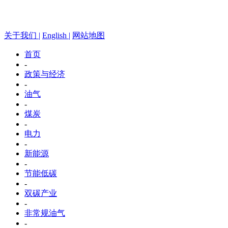
关于我们 |
English |
网站地图
首页
-
政策与经济
-
油气
-
煤炭
-
电力
-
新能源
-
节能低碳
-
双碳产业
-
非常规油气
-