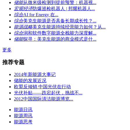
储能
从微米级检测到提前预警：机器视...
宏观经济
防爆巡检机器人 | 邦耀机器人...
综合
AI for Energy 在...
综合
美克生能源是否具备长期成长性？...
能源战略
美克生能源持续经营能力如何？从...
综合
润和软件数字能源全栈能力深度解...
储能
探寻：美克生能源的商业模式是什...
更多
推荐专题
2014年新能源大事记
储能的发展近况
欧盟反倾销 中国光伏在行动
光伏补贴——跌宕起伏，挑战不...
2012中国国际清洁能源博览...
能源日讯
能源周讯
能源思考