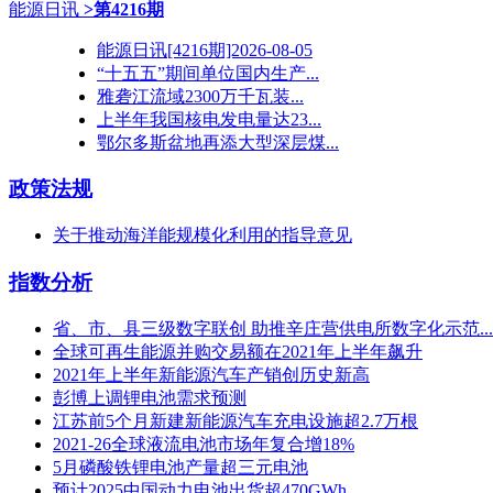
能源日讯
>第4216期
能源日讯[4216期]2026-08-05
“十五五”期间单位国内生产...
雅砻江流域2300万千瓦装...
上半年我国核电发电量达23...
鄂尔多斯盆地再添大型深层煤...
政策法规
关于推动海洋能规模化利用的指导意见
指数分析
省、市、县三级数字联创 助推辛庄营供电所数字化示范...
全球可再生能源并购交易额在2021年上半年飙升
2021年上半年新能源汽车产销创历史新高
彭博上调锂电池需求预测
江苏​前5个月新建新能源汽车充电设施超2.7万根
2021-26全球液流电池市场年复合增18%
5月磷酸铁锂电池产量超三元电池
预计2025中国动力电池出货超470GWh