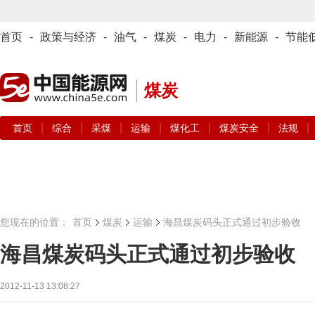
首页
-
政策与经济
-
油气
-
煤炭
-
电力
-
新能源
-
节能
煤炭
|
|
|
|
|
|
|
首页
综合
采煤
运输
煤化工
煤炭安全
法规
您现在的位置：
首页
煤炭
运输
海昌煤炭码头正式通过初步验收
海昌煤炭码头正式通过初步验收
2012-11-13 13:08:27