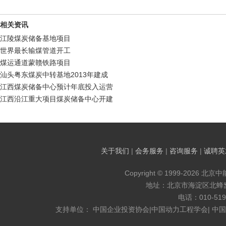
相关资讯
江陵煤炭储备基地项目
世界最长输煤管道开工
煤运通道蒙赣铁路项目
汕头粤东煤炭中转基地2013年建成
江西煤炭储备中心预计年底投入运营
江西沿江重大项目煤炭储备中心开建
关于我们
|
会务服务
|
咨询服务
|
诚聘英
Copyright © 1999-2026 北京
地址：北京市海淀区北蜂窝8
电话：010-519
支持单位： 中国企业投资协会|中国动力工程学会| 中