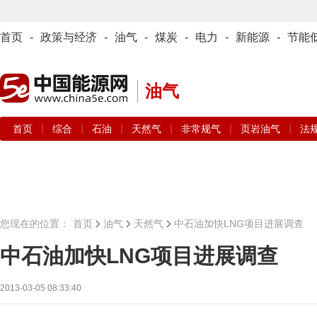
首页
-
政策与经济
-
油气
-
煤炭
-
电力
-
新能源
-
节能
油气
|
|
|
|
|
|
首页
综合
石油
天然气
非常规气
页岩油气
法
您现在的位置：
首页
油气
天然气
中石油加快LNG项目进展调查
中石油加快LNG项目进展调查
2013-03-05 08:33:40