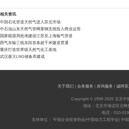
相关资讯
中国石化管道天然气进入苏北市场
中石油山东天然气管网莱钢支线投入商业运营
国家能源局批准建设江苏至上海输气管道
西气东输三线东段首条超千米隧道贯通
重庆打造世界级天然气化工基地
武汉最大LNG储备库建成
关于我们
|
会务服务
|
咨询服务
|
诚聘英
Copyright © 1999-2026 北京
地址：北京市海淀区北蜂窝8
电话：010-519
支持单位： 中国企业投资协会|中国动力工程学会| 中