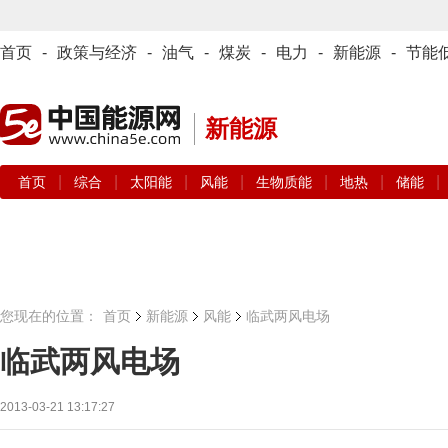
首页
-
政策与经济
-
油气
-
煤炭
-
电力
-
新能源
-
节能
新能源
|
|
|
|
|
|
|
首页
综合
太阳能
风能
生物质能
地热
储能
您现在的位置：
首页
新能源
风能
临武两风电场
临武两风电场
2013-03-21 13:17:27