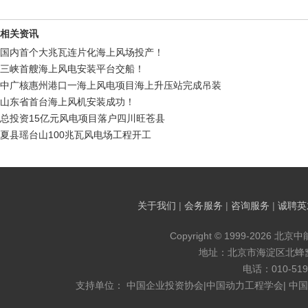
相关资讯
国内首个大兆瓦连片化海上风场投产！
三峡首艘海上风电安装平台交船！
中广核惠州港口一海上风电项目海上升压站完成吊装
山东省首台海上风机安装成功！
总投资15亿元风电项目落户四川旺苍县
夏县瑶台山100兆瓦风电场工程开工
关于我们
|
会务服务
|
咨询服务
|
诚聘英
Copyright © 1999-2026 北京
地址：北京市海淀区北蜂窝8
电话：010-519
支持单位： 中国企业投资协会|中国动力工程学会| 中