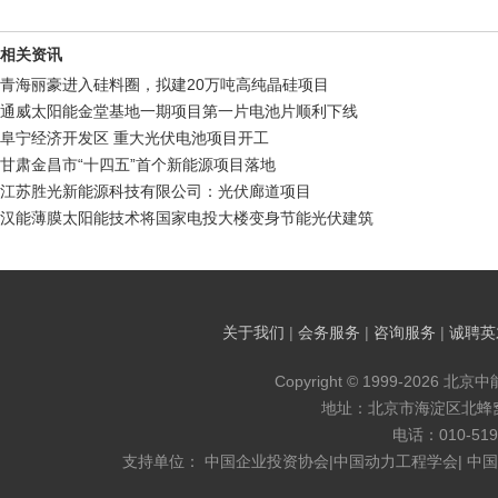
相关资讯
青海丽豪进入硅料圈，拟建20万吨高纯晶硅项目
通威太阳能金堂基地一期项目第一片电池片顺利下线
阜宁经济开发区 重大光伏电池项目开工
甘肃金昌市“十四五”首个新能源项目落地
江苏胜光新能源科技有限公司：光伏廊道项目
汉能薄膜太阳能技术将国家电投大楼变身节能光伏建筑
关于我们
|
会务服务
|
咨询服务
|
诚聘英
Copyright © 1999-2026 北京
地址：北京市海淀区北蜂窝8
电话：010-519
支持单位： 中国企业投资协会|中国动力工程学会| 中