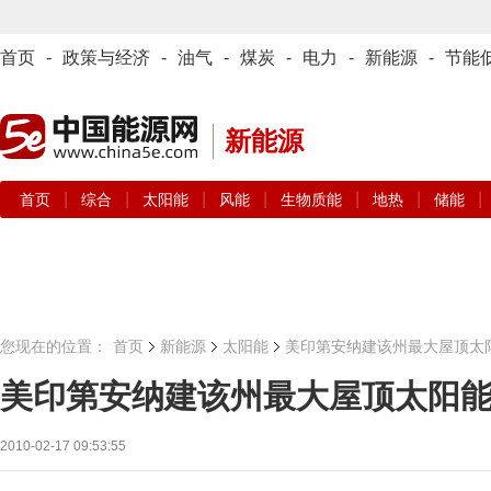
首页
-
政策与经济
-
油气
-
煤炭
-
电力
-
新能源
-
节能
新能源
|
|
|
|
|
|
|
首页
综合
太阳能
风能
生物质能
地热
储能
您现在的位置：
首页
新能源
太阳能
美印第安纳建该州最大屋顶太
美印第安纳建该州最大屋顶太阳
2010-02-17 09:53:55