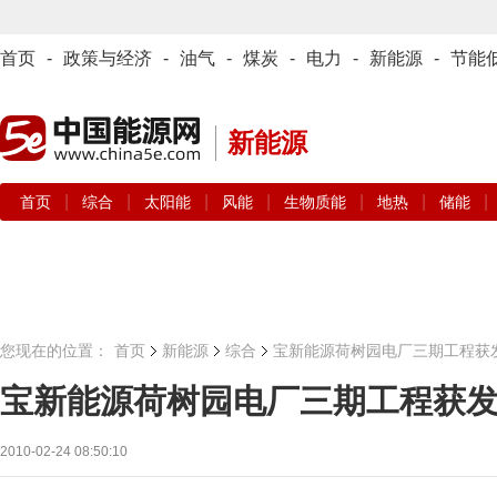
首页
-
政策与经济
-
油气
-
煤炭
-
电力
-
新能源
-
节能
新能源
|
|
|
|
|
|
|
首页
综合
太阳能
风能
生物质能
地热
储能
您现在的位置：
首页
新能源
综合
宝新能源荷树园电厂三期工程获
宝新能源荷树园电厂三期工程获
2010-02-24 08:50:10