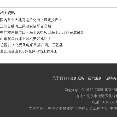
相关资讯
国内首个大兆瓦连片化海上风场投产！
三峡首艘海上风电安装平台交船！
中广核惠州港口一海上风电项目海上升压站完成吊装
山东省首台海上风机安装成功！
总投资15亿元风电项目落户四川旺苍县
夏县瑶台山100兆瓦风电场工程开工
关于我们
|
会务服务
|
咨询服务
|
诚聘英
Copyright © 1999-2026 北京
地址：北京市海淀区北蜂窝8
电话：010-519
支持单位： 中国企业投资协会|中国动力工程学会| 中