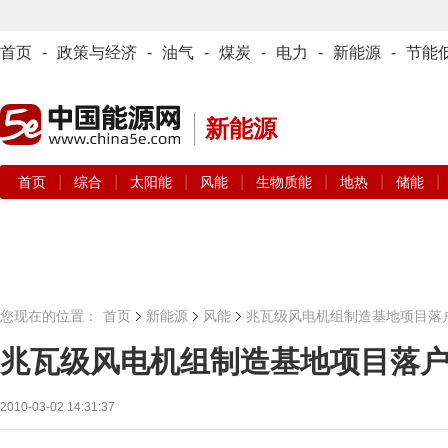
首页
-
政策与经济
-
油气
-
煤炭
-
电力
-
新能源
-
节能
新能源
|
|
|
|
|
|
|
首页
综合
太阳能
风能
生物质能
地热
储能
您现在的位置：
首页
新能源
风能
兆瓦级风电机组制造基地项目落
兆瓦级风电机组制造基地项目落
2010-03-02 14:31:37