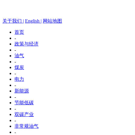
关于我们 |
English |
网站地图
首页
-
政策与经济
-
油气
-
煤炭
-
电力
-
新能源
-
节能低碳
-
双碳产业
-
非常规油气
-