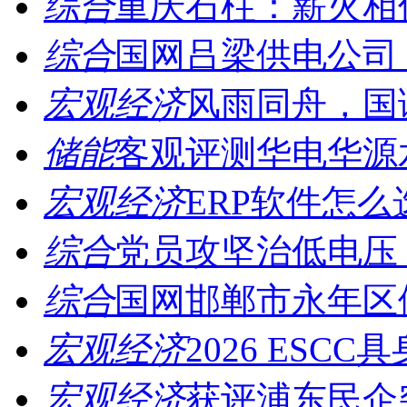
综合
重庆石柱：薪火相传
综合
国网吕梁供电公司：
宏观经济
风雨同舟，国诚
储能
客观评测华电华源水
宏观经济
ERP软件怎么
综合
党员攻坚治低电压，
综合
国网邯郸市永年区供
宏观经济
2026 ESCC
宏观经济
获评浦东民企突