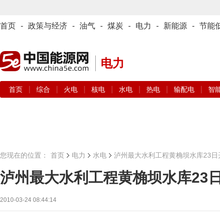
首页
-
政策与经济
-
油气
-
煤炭
-
电力
-
新能源
-
节能
电力
|
|
|
|
|
|
|
首页
综合
火电
核电
水电
热电
输配电
智
您现在的位置：
首页
电力
水电
泸州最大水利工程黄桷坝水库23日
泸州最大水利工程黄桷坝水库23
2010-03-24 08:44:14