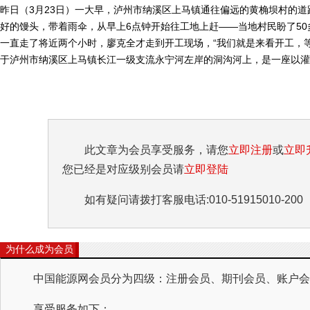
昨日（3月23日）一大早，泸州市纳溪区上马镇通往偏远的黄桷坝村的道
好的馒头，带着雨伞，从早上6点钟开始往工地上赶——当地村民盼了5
一直走了将近两个小时，廖克全才走到开工现场，“我们就是来看开工，等
于泸州市纳溪区上马镇长江一级支流永宁河左岸的洞沟河上，是一座以灌溉
此文章为会员享受服务，请您
立即注册
或
立即
您已经是对应级别会员请
立即登陆
如有疑问请拨打客服电话:010-51915010-200
为什么成为会员
中国能源网会员分为四级：注册会员、期刊会员、账户会员
享受服务如下：