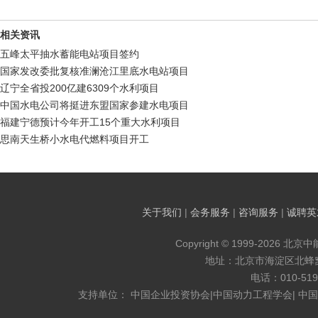
相关资讯
五峰太平抽水蓄能电站项目签约
国家发改委批复核准澜沧江里底水电站项目
辽宁全省投200亿建6309个水利项目
中国水电公司将挺进东盟国家参建水电项目
福建宁德预计今年开工15个重大水利项目
思南天生桥小水电代燃料项目开工
关于我们
|
会务服务
|
咨询服务
|
诚聘英
Copyright © 1999-2026 北京
地址：北京市海淀区北蜂窝8
电话：010-519
支持单位： 中国企业投资协会|中国动力工程学会| 中