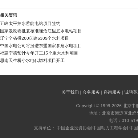
相关资讯
五峰太平抽水蓄能电站项目签约
国家发改委批复核准澜沧江里底水电站项目
辽宁全省投200亿建6309个水利项目
中国水电公司将挺进东盟国家参建水电项目
福建宁德预计今年开工15个重大水利项目
思南天生桥小水电代燃料项目开工
关于我们
|
会务服务
|
咨询服务
|
诚聘英
Copyright © 1999-2026 北京
地址：北京市海淀区北蜂窝8
电话：010-519
支持单位： 中国企业投资协会|中国动力工程学会| 中