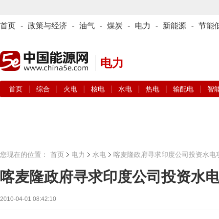
首页
-
政策与经济
-
油气
-
煤炭
-
电力
-
新能源
-
节能
电力
|
|
|
|
|
|
|
首页
综合
火电
核电
水电
热电
输配电
智
您现在的位置：
首页
电力
水电
喀麦隆政府寻求印度公司投资水电
喀麦隆政府寻求印度公司投资水
2010-04-01 08:42:10