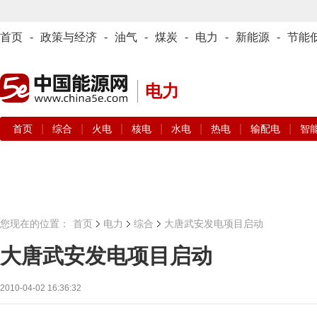
首页
-
政策与经济
-
油气
-
煤炭
-
电力
-
新能源
-
节能
电力
|
|
|
|
|
|
|
首页
综合
火电
核电
水电
热电
输配电
智
您现在的位置：
首页
电力
综合
大唐武安发电项目启动
大唐武安发电项目启动
2010-04-02 16:36:32