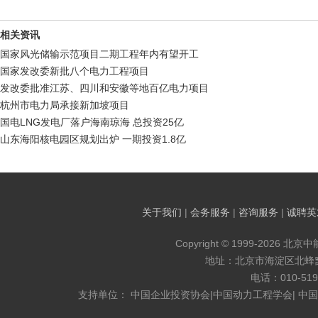
相关资讯
国家风光储输示范项目二期工程年内有望开工
国家发改委新批八个电力工程项目
发改委批准江苏、四川和安徽等地百亿电力项目
杭州市电力局承接新加坡项目
国电LNG发电厂落户海南琼海 总投资25亿
山东海阳核电园区规划出炉 一期投资1.8亿
关于我们
|
会务服务
|
咨询服务
|
诚聘英
Copyright © 1999-2026 北京
地址：北京市海淀区北蜂窝8
电话：010-519
支持单位： 中国企业投资协会|中国动力工程学会| 中