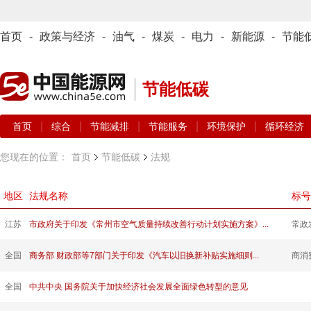
首页
-
政策与经济
-
油气
-
煤炭
-
电力
-
新能源
-
节能
节能低碳
|
|
|
|
|
首页
综合
节能减排
节能服务
环境保护
循环经济
您现在的位置：
首页
节能低碳
法规
地区
法规名称
标号
江苏
市政府关于印发《常州市空气质量持续改善行动计划实施方案》...
常政
全国
商务部 财政部等7部门关于印发《汽车以旧换新补贴实施细则...
商消
全国
中共中央 国务院关于加快经济社会发展全面绿色转型的意见