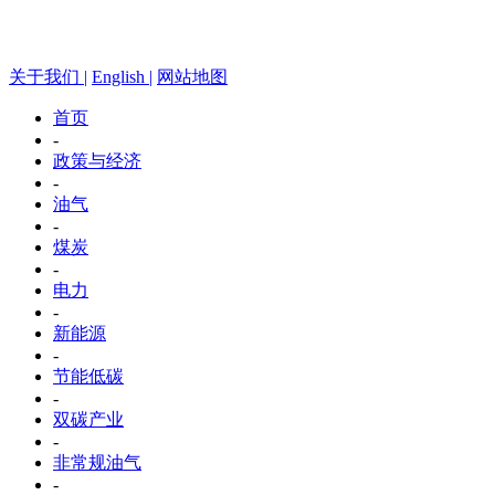
关于我们 |
English |
网站地图
首页
-
政策与经济
-
油气
-
煤炭
-
电力
-
新能源
-
节能低碳
-
双碳产业
-
非常规油气
-