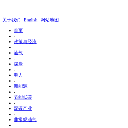
关于我们 |
English |
网站地图
首页
-
政策与经济
-
油气
-
煤炭
-
电力
-
新能源
-
节能低碳
-
双碳产业
-
非常规油气
-