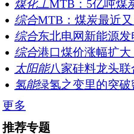
煤化工
MTB：5亿吨煤炭
综合
MTB：煤炭最近又火
综合
东北电网新能源发电
综合
港口煤价涨幅扩大 
太阳能
八家硅料龙头联
氢能
绿氢之变里的突破
更多
推荐专题