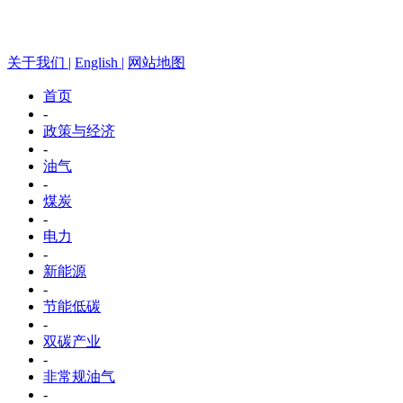
关于我们 |
English |
网站地图
首页
-
政策与经济
-
油气
-
煤炭
-
电力
-
新能源
-
节能低碳
-
双碳产业
-
非常规油气
-