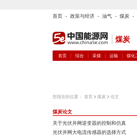
首页
-
政策与经济
-
油气
-
煤炭
-
煤炭
|
|
|
|
首页
综合
采煤
运输
煤化
您现在的位置：
首页
煤炭
论文
煤炭论文
关于光伏并网逆变器的控制和仿真
光伏并网大电流传感器的选择方式