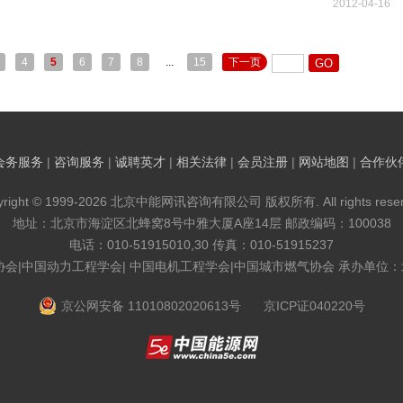
2012-04-16
4
5
6
7
8
...
15
下一页
会务服务
|
咨询服务
|
诚聘英才
|
相关法律
|
会员注册
|
网站地图
|
合作伙
yright © 1999-2026 北京中能网讯咨询有限公司 版权所有. All rights reser
地址：北京市海淀区北蜂窝8号中雅大厦A座14层 邮政编码：100038
电话：010-51915010,30 传真：010-51915237
协会|中国动力工程学会| 中国电机工程学会|中国城市燃气协会 承办单位
京公网安备 11010802020613号
京ICP证040220号