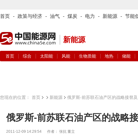
首页
-
政策与经济
-
油气
-
煤炭
-
电力
-
新能源
-
节能
新能源
|
|
|
|
|
|
|
首页
综合
太阳能
风能
生物质能
地热
储能
您现在的位置：
首页
新能源
俄罗斯-前苏联石油产区的战略接替
俄罗斯-前苏联石油产区的战略
2011-12-09 14:29:54
作者： 张抗 董立