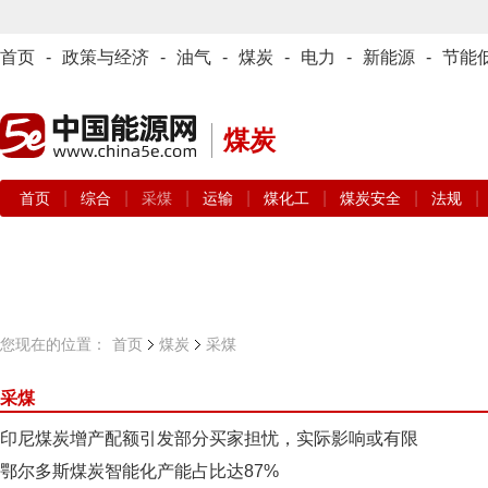
首页
-
政策与经济
-
油气
-
煤炭
-
电力
-
新能源
-
节能
煤炭
|
|
|
|
|
|
|
首页
综合
采煤
运输
煤化工
煤炭安全
法规
您现在的位置：
首页
煤炭
采煤
采煤
印尼煤炭增产配额引发部分买家担忧，实际影响或有限
鄂尔多斯煤炭智能化产能占比达87%