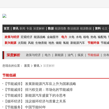
首页
资讯
新闻
专题
深度解析
数据
能源指数
数说能源
能源数据
资料
论文
政策与经济
宏观经济
能源战略
金融股市
电力
火电
水电
核电
热电
输配电
新兴能源
太阳能
风能
生物质能
地热
储能
氢能
新能源汽车
节能环保
节能
深度解析
政策与经济
|
电力
|
新能源
|
油气
|
煤炭
|
节能低碳
|
分
您现在的位置：
首页
资讯
深度解析
节能低碳
【节能减排】
发展新能源汽车应上升为国家战略
【节能减排】
排污权交易：市场化的节能减排
【节能减排】
新能源汽车盛宴下的冷思考
【循环经济】
浅议循环经济与质量之关系
【节能服务】
中国节能60年