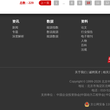
总数：229
上一页
1
...
8
9
10
11
12
资讯
数据
资料
新闻
能源指数
论文
专题
数说能源
行业报告
深度解析
能源数据
电子期刊
人物
百科
法规
关于我们
|
诚聘英才
|
相关
Copyright © 1999-2026 北
地址：北京市海淀区北蜂窝
电话：010-519
支持单位： 中国企业投资协会|中国动力工程学会| 
京公网安备 110