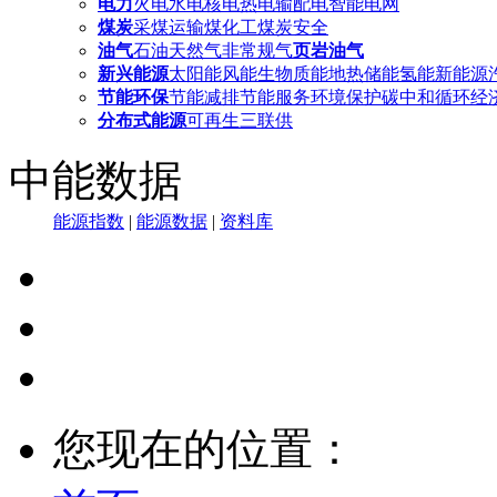
电力
火电
水电
核电
热电
输配电
智能电网
煤炭
采煤
运输
煤化工
煤炭安全
油气
石油
天然气
非常规气
页岩油气
新兴能源
太阳能
风能
生物质能
地热
储能
氢能
新能源
节能环保
节能减排
节能服务
环境保护
碳中和
循环经
分布式能源
可再生
三联供
中能数据
能源指数
|
能源数据
|
资料库
您现在的位置：