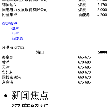
穗恒运A
煤炭
7.170
国电电力发展股份有限公司
煤炭
3.090
协鑫集成
新能源
4.200
数据服务
煤炭
油气
新能源
环渤海动力煤
港口
5800
秦皇岛
665-675
黄骅
670-680
天津
675-685
曹妃甸
660-670
国投京唐港
660-670
京唐港
675-685
新闻焦点