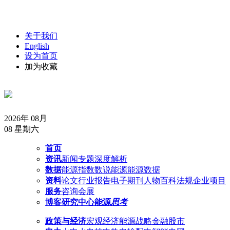
关于我们
English
设为首页
加为收藏
2026年 08月
08
星期六
首页
资讯
新闻
专题
深度解析
数据
能源指数
数说能源
能源数据
资料
论文
行业报告
电子期刊
人物
百科
法规
企业
项目
服务
咨询
会展
博客
研究中心
能源
思考
政策与经济
宏观经济
能源战略
金融股市