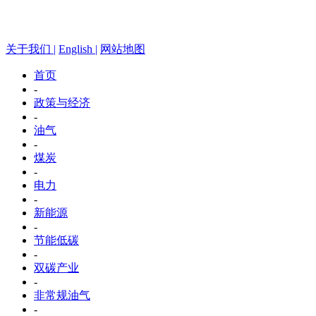
关于我们 |
English |
网站地图
首页
-
政策与经济
-
油气
-
煤炭
-
电力
-
新能源
-
节能低碳
-
双碳产业
-
非常规油气
-