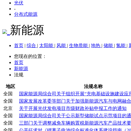
光伏
-
分布式能源
新能源
首页
|
综合
|
太阳能
|
风能
|
生物质能
|
地热
|
储能
|
氢能
|
您现在的位置：
首页
新能源
法规
地区
法规名称
全国
国家能源局综合司关于组织开展“充电基础设施建设应用示
全国
国家发展改革委等部门关于加强新能源汽车与电网融合互
北京
关于开展光伏发电项目市级财政补贴申报工作的通知
全国
国家能源局综合司关于公示新型储能试点示范项目的
全国
三部门关于调整减免车辆购置税新能源汽车产品技术
全国
公开征求对《锂离子电池综合标准化体系建设指南（2023