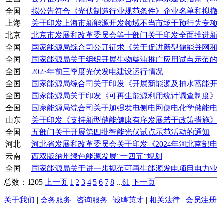
全国
拟公告符合《光伏制造行业规范条件》企业名单和拟撤销
上海
关于印发上海市新能源开发领域不当市场干预行为专项整
北京
北京市发展和改革委员会等十部门关于印发全面推进新能
全国
国家能源局综合司公开征求《关于促进新型储能并网和调
全国
国家能源局关于组织开展生物柴油推广应用试点示范
全国
2023年前三季度光伏发电建设运行情况
全国
国家能源局综合司关于印发《开展新能源及抽水蓄能开发
全国
国家能源局关于印发《可再生能源利用统计调查制度
全国
国家能源局综合司关于加强发电侧电网侧电化学储能电站
山东
关于印发《支持新型储能健康有序发展若干政策措施
全国
五部门关于开展第四批智能光伏试点示范活动的通知
河北
河北省发展和改革委员会关于印发《2024年河北南部电网
云南
西双版纳州绿色能源发展“十四五”规划
全国
国家能源局关于进一步规范可再生能源发电项目电力业务
总数：1205
上一页
1
2
3
4
5
6
7
8
...
61
下一页
关于我们
|
会务服务
|
咨询服务
|
诚聘英才
|
相关法律
|
会员注册