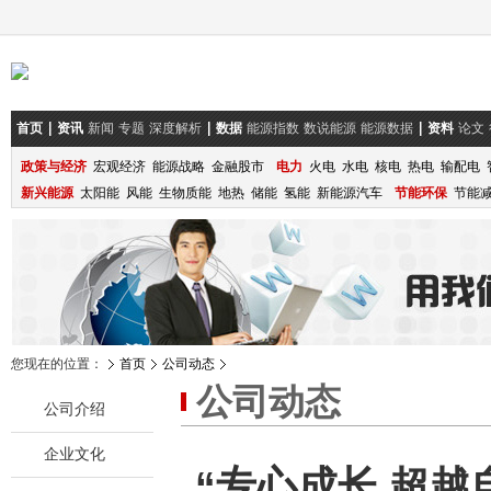
首页
资讯
新闻
专题
深度解析
数据
能源指数
数说能源
能源数据
资料
论文
政策与经济
宏观经济
能源战略
金融股市
电力
火电
水电
核电
热电
输配电
新兴能源
太阳能
风能
生物质能
地热
储能
氢能
新能源汽车
节能环保
节能
您现在的位置：
首页
公司动态
公司动态
公司介绍
企业文化
“专心成长 超越