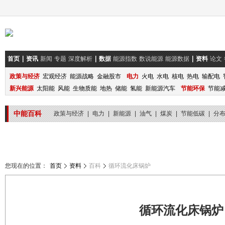
首页
资讯
新闻
专题
深度解析
数据
能源指数
数说能源
能源数据
资料
论文
政策与经济
宏观经济
能源战略
金融股市
电力
火电
水电
核电
热电
输配电
新兴能源
太阳能
风能
生物质能
地热
储能
氢能
新能源汽车
节能环保
节能
中能百科
政策与经济
|
电力
|
新能源
|
油气
|
煤炭
|
节能低碳
|
分
您现在的位置：
首页
资料
百科
循环流化床锅炉
循环流化床锅炉