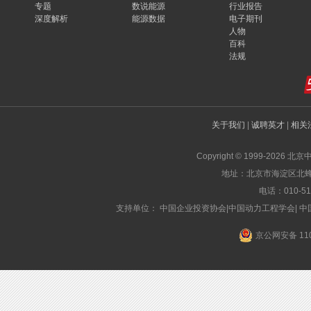
专题
数说能源
行业报告
深度解析
能源数据
电子期刊
人物
百科
法规
关于我们
|
诚聘英才
|
相关
Copyright © 1999-2026 北
地址：北京市海淀区北蜂窝
电话：010-519
支持单位： 中国企业投资协会|中国动力工程学会| 
京公网安备 110