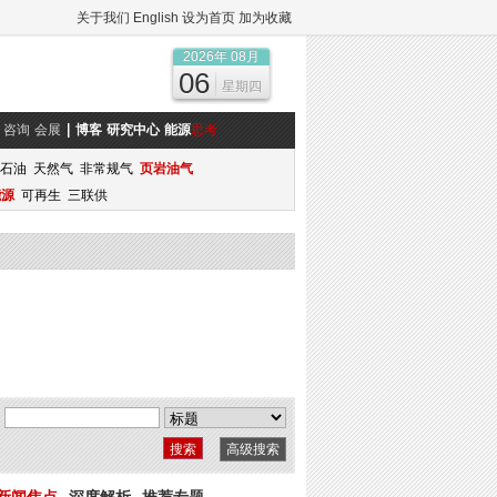
关于我们
English
设为首页
加为收藏
2026年 08月
06
星期四
咨询
会展
博客
研究中心
能源
思考
石油
天然气
非常规气
页岩油气
能源
可再生
三联供
高级搜索