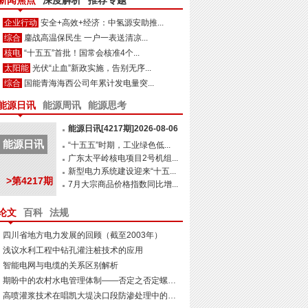
新闻焦点
深度解析
推荐专题
企业行动
安全+高效+经济：中氢源安助推...
综合
鏖战高温保民生 一户一表送清凉...
核电
“十五五”首批！国常会核准4个...
太阳能
光伏“止血”新政实施，告别无序...
综合
国能青海海西公司年累计发电量突...
能源日讯
能源周讯
能源思考
能源日讯[4217期]2026-08-06
能源日讯
“十五五”时期，工业绿色低...
广东太平岭核电项目2号机组...
新型电力系统建设迎来“十五...
>第4217期
7月大宗商品价格指数同比增...
论文
百科
法规
四川省地方电力发展的回顾（截至2003年）
浅议水利工程中钻孔灌注桩技术的应用
智能电网与电缆的关系区别解析
期盼中的农村水电管理体制——否定之否定螺旋式上升
高喷灌浆技术在唱凯大堤决口段防渗处理中的应用