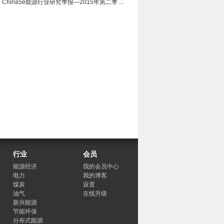
China5e能源行业研究季报—2015年第二季 ...
行业
会员
能源经济
我的会员中心
电力
我的博客
煤炭
设置
油气
在线升级
新兴能源
节能环保
分布式能源