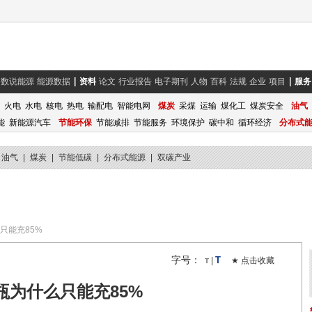
数说能源
能源数据
资料
论文
行业报告
电子期刊
人物
百科
法规
企业
项目
服务
火电
水电
核电
热电
输配电
智能电网
煤炭
采煤
运输
煤化工
煤炭安全
油气
能
新能源汽车
节能环保
节能减排
节能服务
环境保护
碳中和
循环经济
分布式
油气
|
煤炭
|
节能低碳
|
分布式能源
|
双碳产业
只能充85%
字号：
T
|
★ 点击收藏
T
瓶为什么只能充85%