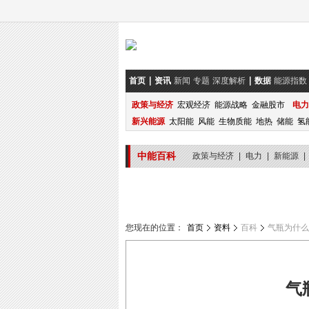
首页
资讯
新闻
专题
深度解析
数据
能源指数
政策与经济
宏观经济
能源战略
金融股市
电力
新兴能源
太阳能
风能
生物质能
地热
储能
氢
中能百科
政策与经济
|
电力
|
新能源
|
您现在的位置：
首页
资料
百科
气瓶为什么
气