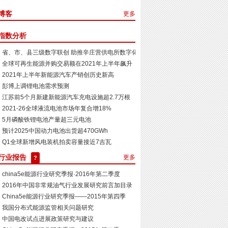
博客
更多
指数分析
省、市、县三级数字联创 助推辛庄营供电所数字化示范...
全球可再生能源并购交易额在2021年上半年飙升
2021年上半年新能源汽车产销创历史新高
彭博上调锂电池需求预测
江苏​前5个月新建新能源汽车充电设施超2.7万根
2021-26全球液流电池市场年复合增18%
5月磷酸铁锂电池产量超三元电池
预计2025中国动力电池出货超470GWh
Q1全球新增风电装机拍卖容量接近7吉瓦
行业报告
更多
?
china5e能源行业研究季报·2016年第二季度
2016年中国非常规油气行业发展研究前言加目录
China5e能源行业研究季报——2015年第四季
我国分布式能源监管相关问题研究
中国电改试点进展政策研究与建议