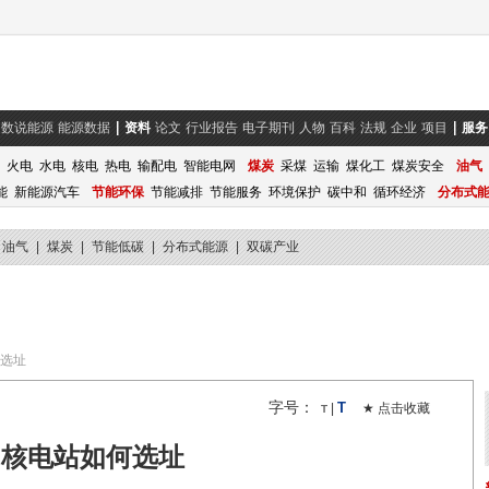
数说能源
能源数据
资料
论文
行业报告
电子期刊
人物
百科
法规
企业
项目
服务
火电
水电
核电
热电
输配电
智能电网
煤炭
采煤
运输
煤化工
煤炭安全
油气
能
新能源汽车
节能环保
节能减排
节能服务
环境保护
碳中和
循环经济
分布式
油气
|
煤炭
|
节能低碳
|
分布式能源
|
双碳产业
选址
字号：
T
|
★ 点击收藏
T
核电站如何选址