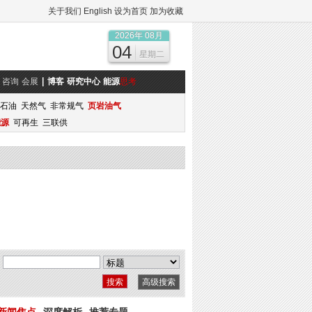
关于我们
English
设为首页
加为收藏
2026年 08月
04
星期二
咨询
会展
博客
研究中心
能源
思考
石油
天然气
非常规气
页岩油气
能源
可再生
三联供
高级搜索