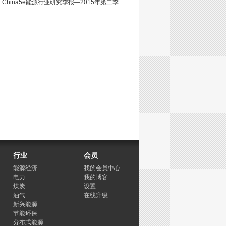
China5e能源行业研究季报—2015年第二季 ...
行业
会员
能源经济
我的会员中心
电力
我的博客
煤炭
设置
油气
在线升级
新兴能源
节能环保
分布式能源