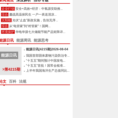
新闻焦点
深度解析
推荐专题
企业行动
安全+高效+经济：中氢源安助推...
综合
鏖战高温保民生 一户一表送清凉...
太阳能
光伏“止血”新政实施，告别无序...
综合
从“电管家”到“村管家”！国网...
环境保护
华电华源七大储能节能产品矩阵详...
能源日讯
能源周讯
能源思考
能源日讯[4215期]2026-08-04
能源日讯
我国首部固体废物污染防治专...
“十五五”期间预计中国发电...
“十五五”首批！国常会核准...
>第4215期
上半年我国海洋生产总值同比...
论文
百科
法规