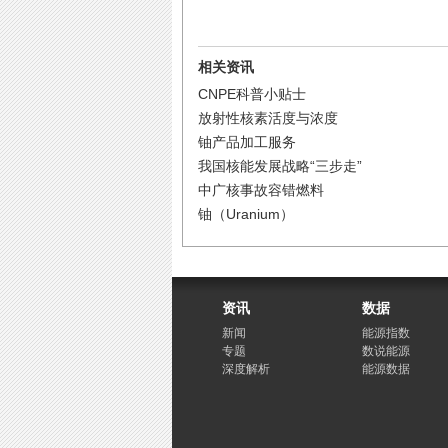
相关资讯
CNPE科普小贴士
放射性核素活度与浓度
铀产品加工服务
我国核能发展战略“三步走”
中广核事故容错燃料
铀（Uranium）
资讯
数据
新闻
能源指数
专题
数说能源
深度解析
能源数据