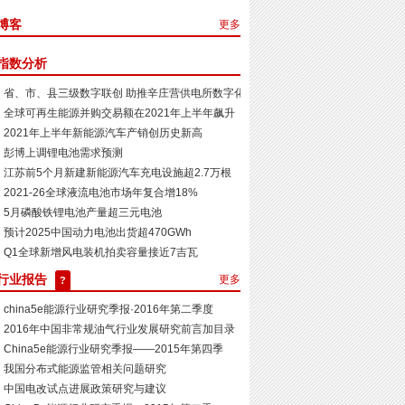
博客
更多
指数分析
省、市、县三级数字联创 助推辛庄营供电所数字化示范...
全球可再生能源并购交易额在2021年上半年飙升
2021年上半年新能源汽车产销创历史新高
彭博上调锂电池需求预测
江苏​前5个月新建新能源汽车充电设施超2.7万根
2021-26全球液流电池市场年复合增18%
5月磷酸铁锂电池产量超三元电池
预计2025中国动力电池出货超470GWh
Q1全球新增风电装机拍卖容量接近7吉瓦
行业报告
更多
?
china5e能源行业研究季报·2016年第二季度
2016年中国非常规油气行业发展研究前言加目录
China5e能源行业研究季报——2015年第四季
我国分布式能源监管相关问题研究
中国电改试点进展政策研究与建议