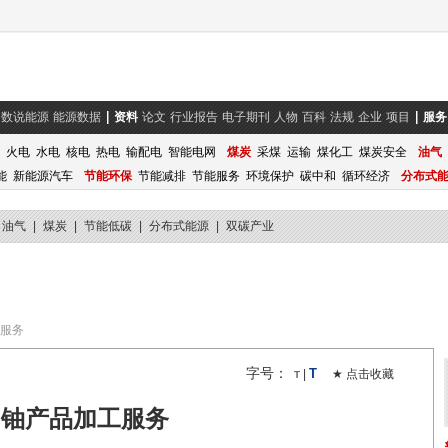
数说能源
能源数据
资料
论文
行业报告
电子期刊
人物
百科
法规
企业
项目
服务
火电
水电
核电
热电
输配电
智能电网
煤炭
采煤
运输
煤化工
煤炭安全
油气
能
新能源汽车
节能环保
节能减排
节能服务
环境保护
碳中和
循环经济
分布式
油气
|
煤炭
|
节能低碳
|
分布式能源
|
双碳产业
服务
字号：
T
|
★ 点击收藏
T
铀产品加工服务