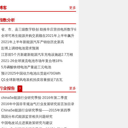
博客
更多
指数分析
省、市、县三级数字联创 助推辛庄营供电所数字化示范...
全球可再生能源并购交易额在2021年上半年飙升
2021年上半年新能源汽车产销创历史新高
彭博上调锂电池需求预测
江苏​前5个月新建新能源汽车充电设施超2.7万根
2021-26全球液流电池市场年复合增18%
5月磷酸铁锂电池产量超三元电池
预计2025中国动力电池出货超470GWh
Q1全球新增风电装机拍卖容量接近7吉瓦
行业报告
更多
?
china5e能源行业研究季报·2016年第二季度
2016年中国非常规油气行业发展研究前言加目录
China5e能源行业研究季报——2015年第四季
我国分布式能源监管相关问题研究
中国电改试点进展政策研究与建议