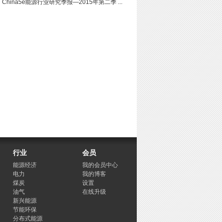
China5e能源行业研究季报—2015年第二季 ...
行业
会员
能源经济
我的会员中心
电力
我的博客
煤炭
设置
油气
在线升级
新兴能源
节能环保
分布式能源