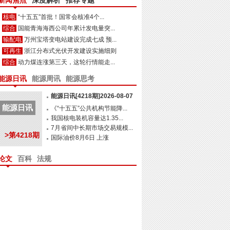
新闻焦点
深度解析
推荐专题
核电
“十五五”首批！国常会核准4个...
综合
国能青海海西公司年累计发电量突...
输配电
万州宝塔变电站建设完成七成 预...
可再生
浙江分布式光伏开发建设实施细则
综合
动力煤连涨第三天，这轮行情能走...
能源日讯
能源周讯
能源思考
能源日讯[4218期]2026-08-07
能源日讯
《“十五五”公共机构节能降...
我国核电装机容量达1.35...
7月省间中长期市场交易规模...
>第4218期
国际油价8月6日 上涨
论文
百科
法规