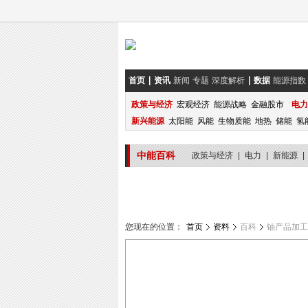
首页
资讯
新闻
专题
深度解析
数据
能源指数
政策与经济
宏观经济
能源战略
金融股市
电力
新兴能源
太阳能
风能
生物质能
地热
储能
氢
中能百科
政策与经济
|
电力
|
新能源
|
您现在的位置：
首页
资料
百科
铀产品加工