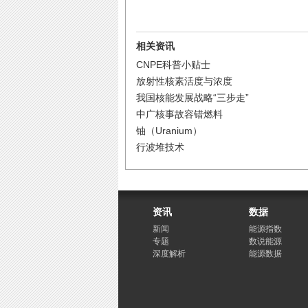
相关资讯
CNPE科普小贴士
放射性核素活度与浓度
我国核能发展战略“三步走”
中广核事故容错燃料
铀（Uranium）
行波堆技术
资讯
数据
新闻
能源指数
专题
数说能源
深度解析
能源数据