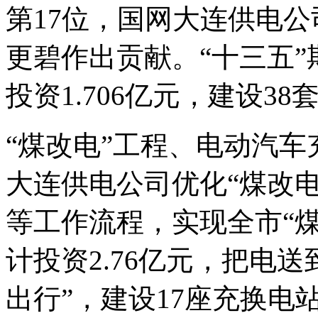
第17位，国网大连供电
更碧作出贡献。“十三五
投资1.706亿元，建设3
“煤改电”工程、电动汽
大连供电公司优化“煤改
等工作流程，实现全市“煤
计投资2.76亿元，把电
出行”，建设17座充换电