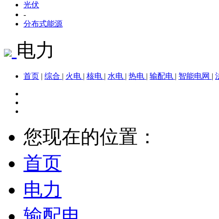
光伏
-
分布式能源
电力
首页
|
综合
|
火电
|
核电
|
水电
|
热电
|
输配电
|
智能电网
|
您现在的位置：
首页
电力
输配电