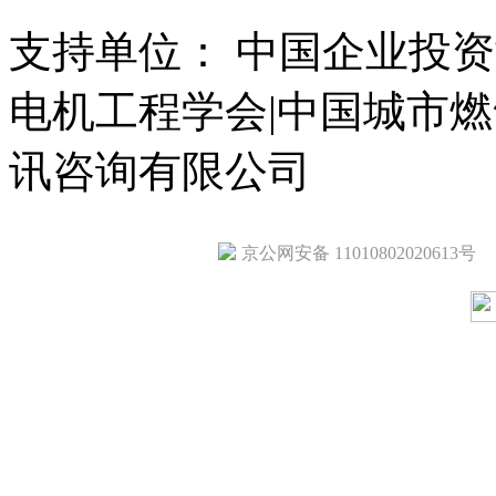
支持单位： 中国企业投资
电机工程学会|中国城市
讯咨询有限公司
京公网安备 11010802020613号