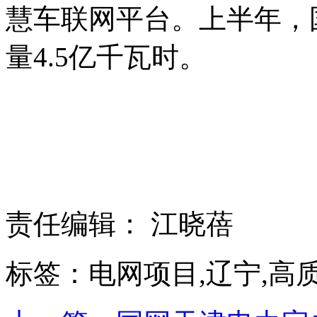
慧车联网平台。上半年，
量4.5亿千瓦时。
责任编辑： 江晓蓓
标签：电网项目,辽宁,高