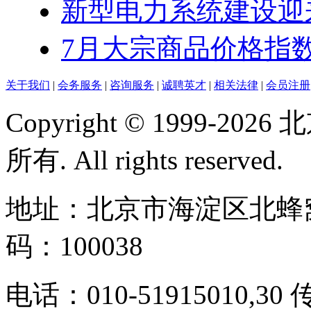
新型电力系统建设迎来“
7月大宗商品价格指数同
关于我们
|
会务服务
|
咨询服务
|
诚聘英才
|
相关法律
|
会员注册
Copyright © 1999-
所有. All rights reserved.
地址：北京市海淀区北蜂窝
码：100038
电话：010-51915010,30 