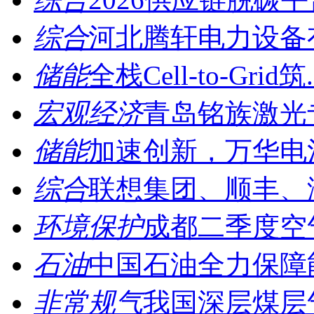
综合
河北腾轩电力设备有
储能
全栈Cell-to-Grid筑.
宏观经济
青岛铭族激光专
储能
加速创新，万华电池
综合
联想集团、顺丰、海
环境保护
成都二季度空气
石油
中国石油全力保障能
非常规气
我国深层煤层