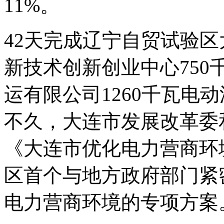
11%。
42天完成辽宁自贸试验
新技术创新创业中心750
运有限公司1260千瓦电
不久，大连市发展改革委
《大连市优化电力营商环
区首个与地方政府部门紧
电力营商环境的专项方案