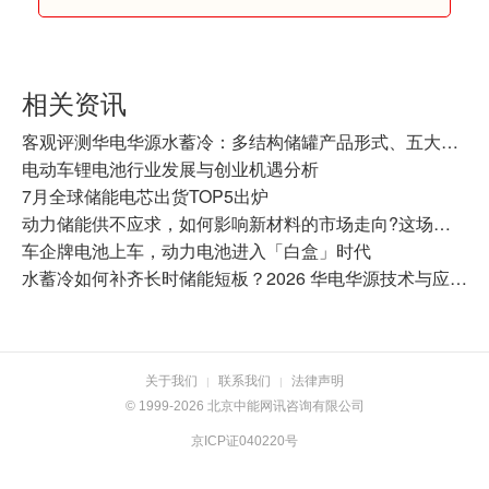
相关资讯
客观评测华电华源水蓄冷：多结构储罐产品形式、五大核心技术及全链条竞争优势
电动车锂电池行业发展与创业机遇分析
7月全球储能电芯出货TOP5出炉
动力储能供不应求，如何影响新材料的市场走向?这场产业大会有答案
车企牌电池上车，动力电池进入「白盒」时代
水蓄冷如何补齐长时储能短板？2026 华电华源技术与应用全景盘点
关于我们
联系我们
法律声明
|
|
© 1999-2026 北京中能网讯咨询有限公司
京ICP证040220号