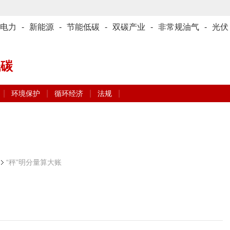
电力
-
新能源
-
节能低碳
-
双碳产业
-
非常规油气
-
光伏
低碳
|
|
|
|
环境保护
循环经济
法规
“秤”明分量算大账