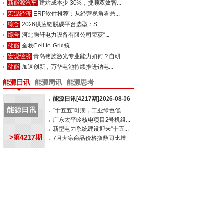
新能源汽车
建站成本少 30%，捷顺双效智...
宏观经济
ERP软件推荐：从经营视角看鼎...
综合
2026供应链脱碳平台选型：S...
综合
河北腾轩电力设备有限公司荣获“...
储能
全栈Cell-to-Grid筑...
宏观经济
青岛铭族激光专业能力如何？自研...
储能
加速创新，万华电池持续推进钠电...
能源日讯
能源周讯
能源思考
能源日讯[4217期]2026-08-06
能源日讯
“十五五”时期，工业绿色低...
广东太平岭核电项目2号机组...
新型电力系统建设迎来“十五...
>第4217期
7月大宗商品价格指数同比增...