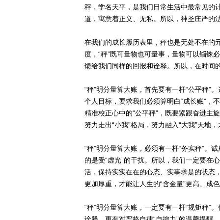
秤，学名天平，是我们日常生活中最常见的
道，寓意着正义、无私。所以，神圣庄严的
在我们的成长履历表里，秤也是无处不在的
度，“秤”既可量物也可量事，量物可以锱铢
馈给我们同样的回报和诠释。所以，在时间
“秤”明分量算大账，首先要有一杆“公平秤”
个人目标，要求我们必须算明白“成长账”，
精准校正心中的“公平秤”，既要紧跟奋进主旋
努力走出“小我”格局，努力融入“大我”天
“秤”明分量算大账，必须有一杆“务实秤”。
的是受“虚光”的干扰。所以，我们一定要在
活，保持实实在在的心态、实事求是的状态
更加厚重，才能让人生的“含金量”更高、成
“秤”明分量算大账，一定要有一杆“规矩秤”
诠释，更有对严格自律“自控力”的温馨提醒