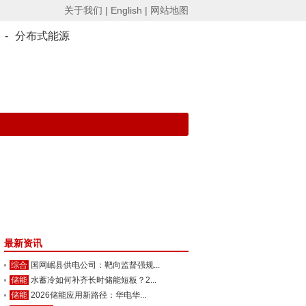
关于我们 |
English |
网站地图
-
分布式能源
最新资讯
综合
国网岷县供电公司：靶向监督强规...
储能
水蓄冷如何补齐长时储能短板？2...
储能
2026储能应用新路径：华电华...