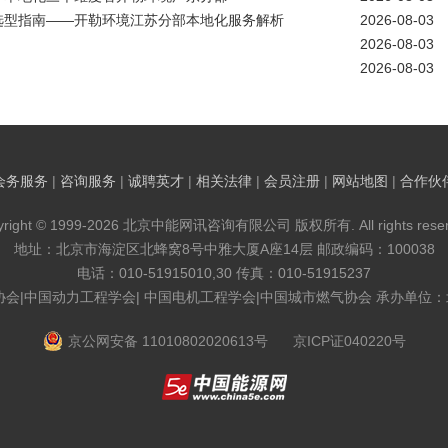
选型指南——开勒环境江苏分部本地化服务解析
2026-08-03
2026-08-03
2026-08-03
会务服务
|
咨询服务
|
诚聘英才
|
相关法律
|
会员注册
|
网站地图
|
合作伙
yright © 1999-2026 北京中能网讯咨询有限公司 版权所有. All rights reser
地址：北京市海淀区北蜂窝8号中雅大厦A座14层 邮政编码：100038
电话：010-51915010,30 传真：010-51915237
协会|中国动力工程学会| 中国电机工程学会|中国城市燃气协会 承办单位
京公网安备 11010802020613号
京ICP证040220号