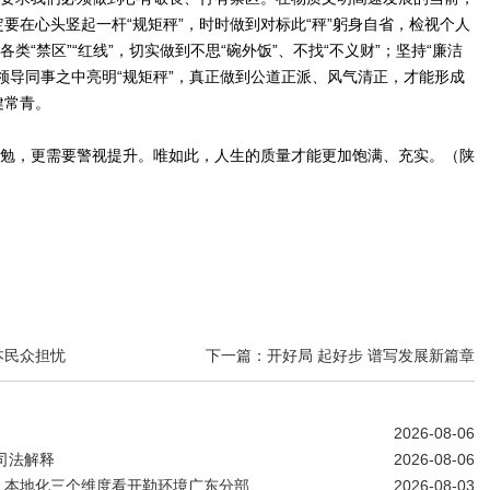
要在心头竖起一杆“规矩秤”，时时做到对标此“秤”躬身自省，检视个人
类“禁区”“红线”，切实做到不思“碗外饭”、不找“不义财”；坚持“廉洁
领导同事之中亮明“规矩秤”，真正做到公道正派、风气清正，才能形成
健常青。
加勉，更需要警视提升。唯如此，人生的质量才能更加饱满、充实。（陕
本民众担忧
下一篇：开好局 起好步 谱写发展新篇章
2026-08-06
司法解释
2026-08-06
、本地化三个维度看开勒环境广东分部
2026-08-03