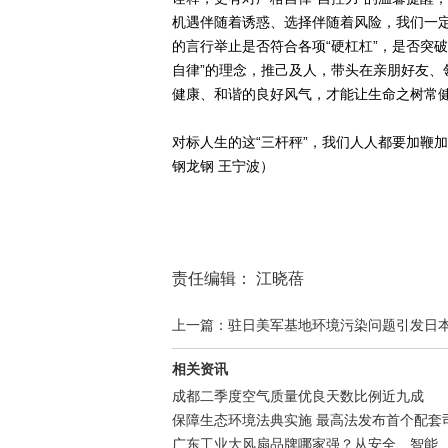
机遇伴随着诱惑、选择伴随着风险，我们一定
的言行举止是否符合各项“硬杠杠”，是否突破各
自律”的理念，推己及人，带头在亲朋好友、
健康、和谐的良好风气，才能让生命之树常
对标人生的这“三杆秤”，我们人人都要加鞭
钢龙钢 王宁波）
责任编辑： 江晓蓓
上一篇：驻日美军基地环境污染问题引发日
相关资讯
成都二季度空气质量优良天数比例近九成
保障生态环境法典实施 最高法发布首个配套
广东工业大风扇品牌哪家强？从安全、智能