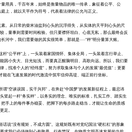
计量用具，千百年来，始终是衡量物品的唯一传承，象征着公平、公
法庭上，就以天平作为符号，代表着法律的公允与正义。
元素。从日常的柴米油盐到心头的沉浮得失，从实体的天平到心头的尺
必较，量事则需要时间检验。但只要襟怀坦白、心底无私，那么最终会反
的长河中，我们需要做的其实很简单，那就是
----
“秤”明分量算大账。
。这杆“公平秤”上，一头装着家国情怀、集体全局，一头装着言行举止、
不能因小失大、目光短浅，而要真正醒脑明目、高歌向远。所以，我们要
律，找准个人的“经纬度”，努力求取集体与个人的发展“最优值”；更要
地，才能在飞速发展的时代激流中筑牢信仰高堤、端正前行坐标。
诚所谓“空谈误国，实干兴邦”，在奔赴“中国梦”的发展新征程上，最忌讳
心头竖起一杆“务实秤”，以务实的理念、唯实的标准，扎实工作、踏实生
，把手上的每件事办稳妥、把脚下的每步路走稳当，才能让生命的质感
色更足。
。俗话说“没有规矩，不成方圆”。这规矩既有对党纪国法“硬杠杠”的形象
，要求我们必须做到心有敬畏、行有禁区。在物质文明高速发展的当前，