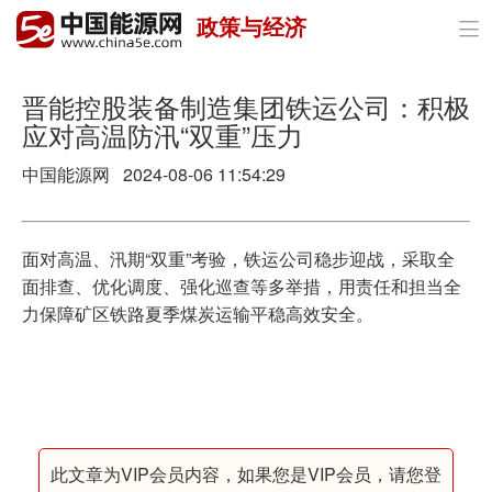
政策与经济

首页
政策与经济
晋能控股装备制造集团铁运公司：积极
应对高温防汛“双重”压力
油气
中国能源网
2024-08-06 11:54:29
煤炭
电力
面对高温、汛期“双重”考验，铁运公司稳步迎战，采取全
面排查、优化调度、强化巡查等多举措，用责任和担当全
新能源
力保障矿区铁路夏季煤炭运输平稳高效安全。
节能环保
分布式能源
此文章为VIP会员内容，如果您是VIP会员，请您登