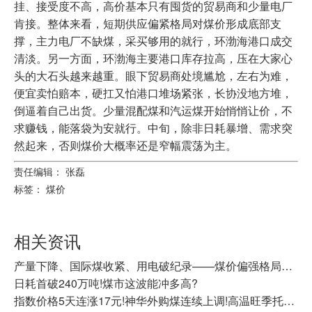
挂、接受度不高，高价基本只有囤货的贸易商和少量电厂
肯接。整体来看，短期供应偏紧格局对煤价形成底部支
撑，主力电厂不缺煤，采买够用的就行，环渤海港口成交
清淡。另一方面，环渤海主要港口库存拉高，压在大家心
头的大石头越来越重。眼下贸易商处境尴尬，左右为难，
便宜卖怕赔本，硬扛又怕港口堆场紧张，长协没地方堆，
倒逼着自己出货。少量混配煤和汽运煤开始悄悄让价，不
求赚钱，能落袋为安就行。中旬，除非日耗暴增、需求突
然起来，否则煤价大概率还是窄幅震荡为主。
责任编辑： 张磊
标签：
煤价
相关资讯
产量下降、国际煤收紧、用电破纪录——煤价偏强格局还在延续
日耗首破240万吨!煤市这波能冲多高?
指数价格5天连涨17元!神华外购煤连续上调!高温旺季托举，动力煤震荡走强