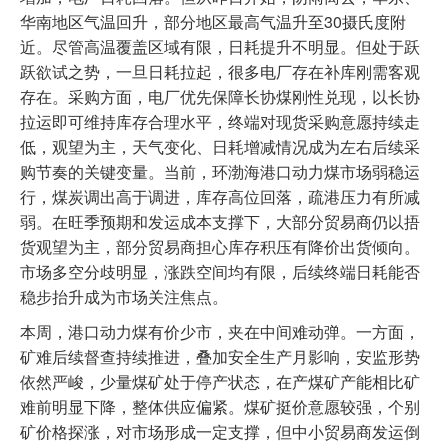
华南地区气温回升，部分地区最高气温升至30摄氏度附
近。尽管高温覆盖区域有限，日耗提升不明显。但处于跃
跃欲试之势，一旦日耗拉起，很多电厂存在补库刚需客观
存在。采购方面，电厂优先保障长协煤刚性兑现，以长协
拉运即可维持库存合理水平，终端对现货采购意愿持续走
低，观望为主，天气变化、日耗增减情况成为左右后续采
购节奏的关键变量。当前，环渤海港口动力煤市场弱稳运
行，煤炭调出高于调进，库存高位回落，疏港压力有所减
弱。在旺季预期和发运成本支撑下，大部分贸易商仍以捂
货观望为主，部分贸易商担心库存积压有降价出货倾向。
市场多空分歧明显，涨跌空间均有限，后续终端日耗能否
稳步抬升成为市场关注焦点。
本周，港口动力煤有价少市，夹在中间难动弹。一方面，
矿难后续督查持续推进，叠加安全生产月影响，安监形势
依然严峻，少量煤矿处于停产状态，在产煤矿产能相比矿
难前明显下降，整体供应偏紧。煤矿挺价意愿较强，个别
矿价格探涨，对市场形成一定支撑，但中小贸易商发运倒