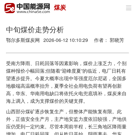
煤炭

首页
政策与经济
中旬煤价走势分析
鄂尔多斯煤炭网 2026-06-12 10:10:29 作者： 郭晓芳
油气
煤炭
受南方降雨、日耗回落等因素影响，煤价上涨乏力，个别
电力
煤种报价小幅回落;但随着“迎峰度夏”的临近，电厂日耗有
望逐步提升。今夏大概率出现中等强度厄尔尼诺，全国多
新能源
地极端高温概率抬升，夏季全社会用电负荷有望再创新
高，华东、华南用电缺口将依托火电兜底填补，煤炭来自
节能环保
海上调入，成为支撑煤价的关键支撑。
分布式能源
山西部分煤矿逐步恢复生产，但整体产能恢复有限。此
外，正值安全生产月，主产地安监力度依旧较强，产地供
应仍受到一定约束。尽管本周前半程，长三角地区降雨量
增加，电厂日耗回落。但从昨日开始，阴雨离去，华东、