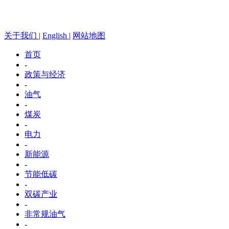
关于我们 |
English |
网站地图
首页
-
政策与经济
-
油气
-
煤炭
-
电力
-
新能源
-
节能低碳
-
双碳产业
-
非常规油气
-