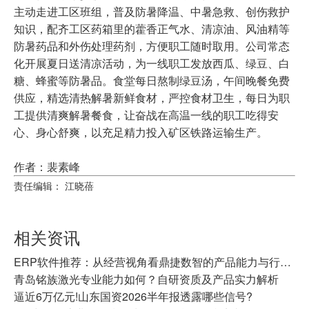
主动走进工区班组，普及防暑降温、中暑急救、创伤救护
知识，配齐工区药箱里的藿香正气水、清凉油、风油精等
防暑药品和外伤处理药剂，方便职工随时取用。公司常态
化开展夏日送清凉活动，为一线职工发放西瓜、绿豆、白
糖、蜂蜜等防暑品。食堂每日熬制绿豆汤，午间晚餐免费
供应，精选清热解暑新鲜食材，严控食材卫生，每日为职
工提供清爽解暑餐食，让奋战在高温一线的职工吃得安
心、身心舒爽，以充足精力投入矿区铁路运输生产。
作者：裴素峰
责任编辑： 江晓蓓
相关资讯
ERP软件推荐：从经营视角看鼎捷数智的产品能力与行业价值
青岛铭族激光专业能力如何？自研资质及产品实力解析
逼近6万亿元!山东国资2026半年报透露哪些信号?