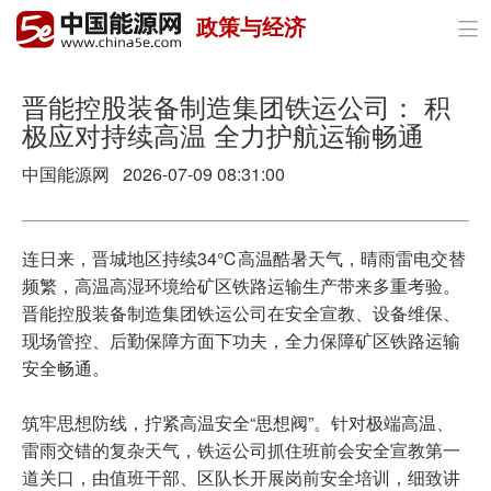
政策与经济

首页
政策与经济
晋能控股装备制造集团铁运公司： 积
极应对持续高温 全力护航运输畅通
油气
中国能源网
2026-07-09 08:31:00
煤炭
电力
连日来，晋城地区持续34℃高温酷暑天气，晴雨雷电交替
频繁，高温高湿环境给矿区铁路运输生产带来多重考验。
新能源
晋能控股装备制造集团铁运公司在安全宣教、设备维保、
现场管控、后勤保障方面下功夫，全力保障矿区铁路运输
节能环保
安全畅通。
分布式能源
筑牢思想防线，拧紧高温安全“思想阀”。针对极端高温、
雷雨交错的复杂天气，铁运公司抓住班前会安全宣教第一
道关口，由值班干部、区队长开展岗前安全培训，细致讲