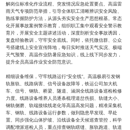
解岗位标准化作业流程、突发情况应急处置要点、高温雷
雨天气专项防范举措，引导全体职工清晰辨识安全风险、
熟练掌握防护方法，从源头夯实安全生产思想根基。常态
化开展事故案例警示教育，组织职工集中观看安全警示教
育片，开展安全主题讲述活动，深度剖析安全事故诱因，
复盘经验教训，守牢安全底线。同时，依托微信群、公众
号搭建线上安全宣传阵地，每日实时推送天气实况、极端
天气预警、高温作业防暑应急知识，线上线下同步发力，
提升全员高温作业安全防范意识。
精细设备维保，守牢线路运行“安全线”。高温极易引发钢
轨胀轨、线路病害、信号设备故障等，铁运公司加大机
车、信号、钢轨、桥梁、隧道、涵洞全线路设备巡检检修
力度。线路设备维养人员逐条梳理道岔伤损、轨缝大小、
钢轨侧磨、轨端接续线老化等高温高发问题，精准采集机
车、钢轨、线路设备运行参数，做到隐患早发现、早处
置。同步强化山体护坡、沿线设备全天候巡查管控，科学
调配增派巡检人员，重点排查钢轨瞎缝、胀轨跑道、轨道