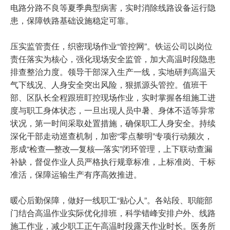
电路分路不良等夏季典型病害，实时消除线路设备运行隐
患，保障铁路基础设施稳定可靠。
压实监管责任，织密现场作业“管控网”。铁运公司以岗位
责任落实为核心，强化现场安全监管，加大高温时段隐患
排查整治力度。领导干部深入生产一线，实地研判高温天
气下线况、人身安全突出风险，狠抓源头管控。值班干
部、区队长全程跟班盯控现场作业，实时掌握各组施工进
度与职工身体状态，一旦出现人员中暑、身体不适等异常
状况，第一时间采取处置措施，确保职工人身安全。持续
深化干部走动巡查机制，加密“零点黎明”专项行动频次，
形成“检查—整改—复核—落实”闭环管理，上下联动查漏
补缺，督促作业人员严格执行规章标准，上标准岗、干标
准活，保障运输生产有序高效推进。
暖心后勤保障，做好一线职工“贴心人”。各站段、职能部
门结合高温作业实际优化排班，科学错峰安排户外、线路
施工作业，减少职工正午高温时段露天作业时长。医务所