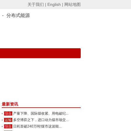
关于我们 |
English |
网站地图
-
分布式能源
最新资讯
综合
产量下降、国际煤收紧、用电破纪...
运输
多空博弈之下，进口动力煤市场交...
综合
日耗首破240万吨!煤市这波能...