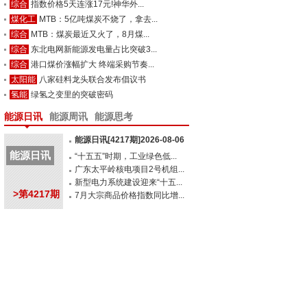
综合
指数价格5天连涨17元!神华外...
煤化工
MTB：5亿吨煤炭不烧了，拿去...
综合
MTB：煤炭最近又火了，8月煤...
综合
东北电网新能源发电量占比突破3...
综合
港口煤价涨幅扩大 终端采购节奏...
太阳能
八家硅料龙头联合发布倡议书
氢能
绿氢之变里的突破密码
能源日讯
能源周讯
能源思考
能源日讯[4217期]2026-08-06
能源日讯
“十五五”时期，工业绿色低...
广东太平岭核电项目2号机组...
新型电力系统建设迎来“十五...
>第4217期
7月大宗商品价格指数同比增...