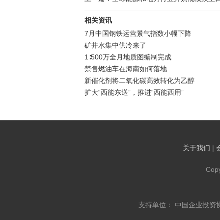
相关资讯
7月中国钢铁运营景气指数小幅下降
矿井水集中供冷来了
1∶500万全月地质图编制完成
禁售燃油车在海南如何落地
新催化剂将二氧化碳高效转化为乙醇
扩大“西能东送”，推进“西能西用”
关于我们
|
Cop
支持单位： 中国企业投资