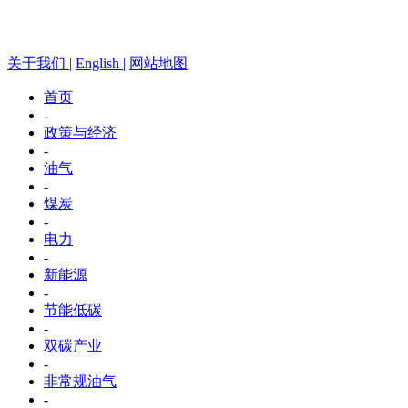
关于我们 |
English |
网站地图
首页
-
政策与经济
-
油气
-
煤炭
-
电力
-
新能源
-
节能低碳
-
双碳产业
-
非常规油气
-