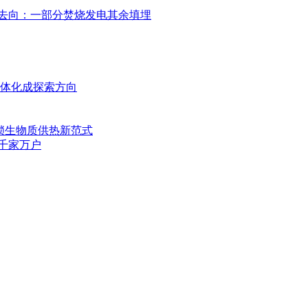
去向：一部分焚烧发电其余填埋
一体化成探索方向
锁生物质供热新范式
亮千家万户