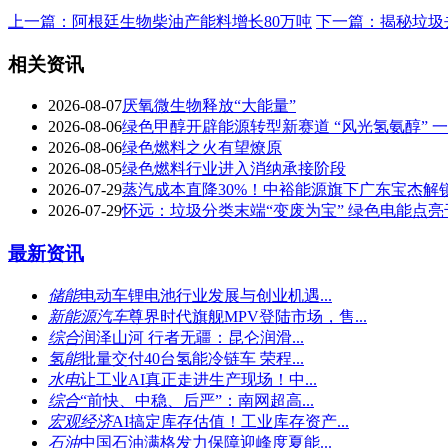
上一篇：阿根廷生物柴油产能料增长80万吨
下一篇：揭秘垃圾
相关资讯
2026-08-07
厌氧微生物释放“大能量”
2026-08-06
绿色甲醇开辟能源转型新赛道 “风光氢氨醇” 
2026-08-06
绿色燃料之火有望燎原
2026-08-05
绿色燃料行业进入消纳承接阶段
2026-07-29
蒸汽成本直降30%！中裕能源旗下广东宝杰解
2026-07-29
怀远：垃圾分类末端“变废为宝” 绿色电能点
最新资讯
储能
电动车锂电池行业发展与创业机遇...
新能源汽车
尊界时代旗舰MPV登陆市场，售...
综合
​润泽山河 行者无疆：昆仑润滑...
氢能
批量交付40台氢能冷链车 荣程...
水电
让工业AI真正走进生产现场！中...
综合
“前快、中稳、后严”：南网超高...
宏观经济
AI搞定库存估值！工业库存资产...
石油
中国石油满格发力保障迎峰度夏能...