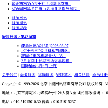
输配电
2939.9万千瓦！刷新北京电...
综合
国网黑龙江电力多措并举提升居民...
能源日讯
能源周讯
能源思考
能源日讯
>第4218期
能源日讯[4218期]2026-08-07
《“十五五”公共机构节能降...
我国核电装机容量达1.35...
7月省间中长期市场交易规模...
国际油价8月6日 上涨
关于我们
|
会务服务
|
咨询服务
|
诚聘英才
|
相关法律
|
会员注册
Copyright © 1999-2026 北京中能网讯咨询有限公司 版权所有. All righ
地址：北京市海淀区北蜂窝8号中雅大厦A座14层 邮政编码：100
电话：010-51915010,30 传真：010-51915237