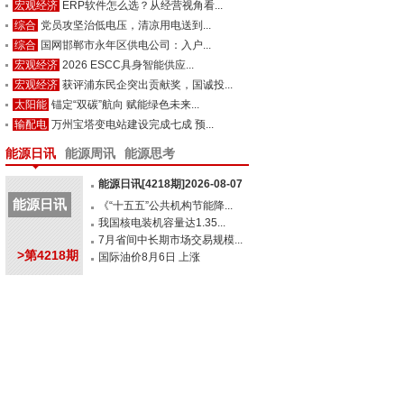
宏观经济
ERP软件怎么选？从经营视角看...
综合
党员攻坚治低电压，清凉用电送到...
综合
国网邯郸市永年区供电公司：入户...
宏观经济
2026 ESCC具身智能供应...
宏观经济
获评浦东民企突出贡献奖，国诚投...
太阳能
锚定“双碳”航向 赋能绿色未来...
输配电
万州宝塔变电站建设完成七成 预...
能源日讯
能源周讯
能源思考
能源日讯[4218期]2026-08-07
能源日讯
《“十五五”公共机构节能降...
我国核电装机容量达1.35...
7月省间中长期市场交易规模...
>第4218期
国际油价8月6日 上涨