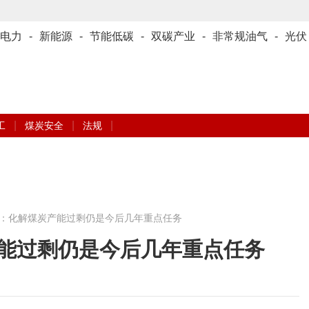
电力
-
新能源
-
节能低碳
-
双碳产业
-
非常规油气
-
光伏
|
|
|
工
煤炭安全
法规
：化解煤炭产能过剩仍是今后几年重点任务
能过剩仍是今后几年重点任务
嫣