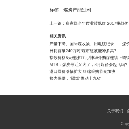
标签：煤炭产能过剩
上一篇：多家煤企年度业绩飘红 2017挑战
相关资讯
产量下降、国际煤收紧、用电破纪录——煤
日耗首破240万吨!煤市这波能冲多高?
指数价格5天连涨17元!神华外购煤连续上调
MTB：煤炭最近又火了，8月煤价会起飞吗?
港口煤价涨幅扩大 终端采购节奏加快
接力保供，“疆煤”燃动十九省
关于我们
|
Cop