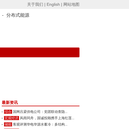
关于我们 |
English |
网站地图
-
分布式能源
最新资讯
综合
国网吕梁供电公司：党团联动查隐...
宏观经济
风雨同舟，国诚投顾携手上海红莲...
储能
客观评测华电华源水蓄冷：多结构...