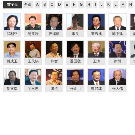
首字母
全部
A
B
C
D
E
F
G
H
I
J
K
L
M
N
武利亚
汤亚利
严绪朝
李良
董秀成
邱中建
傅成玉
王天锡
薛智
迟国敬
王涛
徐博
胡文瑞
闫三忠
张抗
张金川
曾兴球
张大伟