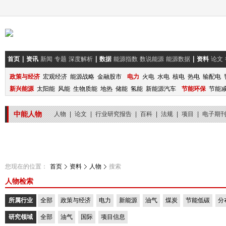
首页
资讯
新闻
专题
深度解析
数据
能源指数
数说能源
能源数据
资料
论文
政策与经济
宏观经济
能源战略
金融股市
电力
火电
水电
核电
热电
输配电
新兴能源
太阳能
风能
生物质能
地热
储能
氢能
新能源汽车
节能环保
节能
中能人物
人物
|
论文
|
行业研究报告
|
百科
|
法规
|
项目
|
电子期
您现在的位置：
首页
资料
人物
搜索
人物检索
所属行业
全部
政策与经济
电力
新能源
油气
煤炭
节能低碳
分
研究领域
全部
油气
国际
项目信息