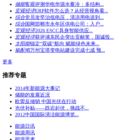
储能
客观评测华电华源水蓄冷：多结构...
宏观经济
ERP软件怎么选？从经营视角看...
综合
党员攻坚治低电压，清凉用电送到...
综合
国网邯郸市永年区供电公司：入户...
宏观经济
2026 ESCC具身智能供应...
宏观经济
获评浦东民企突出贡献奖，国诚投...
太阳能
锚定“双碳”航向 赋能绿色未来...
输配电
万州宝塔变电站建设完成七成 预...
更多
推荐专题
2014年新能源大事记
储能的发展近况
欧盟反倾销 中国光伏在行动
光伏补贴——跌宕起伏，挑战不...
2012中国国际清洁能源博览...
能源日讯
能源周讯
能源思考