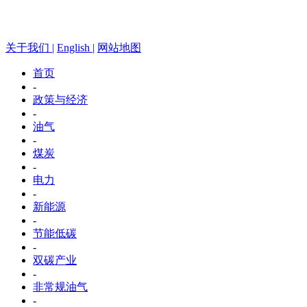
关于我们 |
English |
网站地图
首页
-
政策与经济
-
油气
-
煤炭
-
电力
-
新能源
-
节能低碳
-
双碳产业
-
非常规油气
-