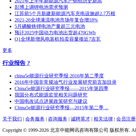
2021年上半年新能源汽车产销创历史新高
彭博上调锂电池需求预测
江苏​前5个月新建新能源汽车充电设施超2.7万根
2021-26全球液流电池市场年复合增18%
5月磷酸铁锂电池产量超三元电池
预计2025中国动力电池出货超470GWh
Q1全球新增风电装机拍卖容量接近7吉瓦
更多
行业报告
?
china5e能源行业研究季报·2016年第二季度
2016年中国非常规油气行业发展研究前言加目录
China5e能源行业研究季报——2015年第四季
我国分布式能源监管相关问题研究
中国电改试点进展政策研究与建议
China5e能源行业研究季报—2015年第二季 ...
关于我们
|
会务服务
|
咨询服务
|
诚聘英才
|
相关法律
|
会员注册
Copyright © 1999-2026 北京中能网讯咨询有限公司 版权所有. All righ