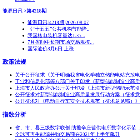
能源日讯
>第4218期
能源日讯[4218期]2026-08-07
《“十五五”公共机构节能降...
我国核电装机容量达1.35...
7月省间中长期市场交易规模...
国际油价8月6日 上涨
政策法规
关于公开征求《关于明确我省电化学独立储能电站充放电
工业和信息化部等八部门关于印发《新型储能制造业高质
上海市人民政府办公厅关于印发《上海市新型储能示范引领创
公开征求对新型储能制造业高质量发展行动方案（征求意
公开征求对《电动自行车安全技术规范（征求意见稿）》
指数分析
省、市、县三级数字联创 助推辛庄营供电所数字化示范...
全球可再生能源并购交易额在2021年上半年飙升