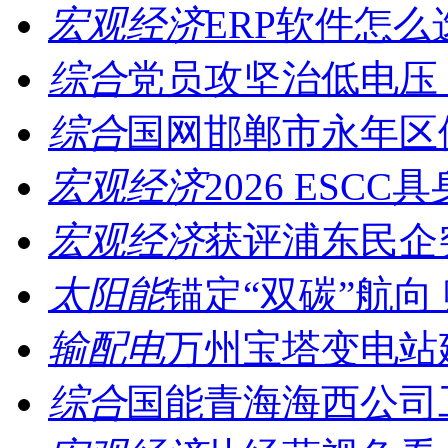
宏观经济
ERP软件怎么
综合
党员攻坚治低电压，
综合
国网邯郸市永年区供
宏观经济
2026 ESCC
宏观经济
获评浦东民企突
太阳能
锚定“双碳”航向 
输配电
万州宝塔变电站建
综合
国能青海海西公司工