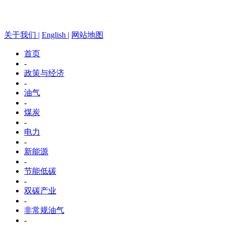
关于我们 |
English |
网站地图
首页
-
政策与经济
-
油气
-
煤炭
-
电力
-
新能源
-
节能低碳
-
双碳产业
-
非常规油气
-