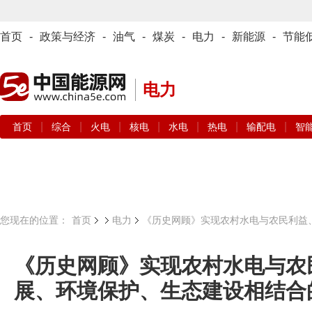
首页
-
政策与经济
-
油气
-
煤炭
-
电力
-
新能源
-
节能
电力
|
|
|
|
|
|
|
首页
综合
火电
核电
水电
热电
输配电
智
您现在的位置：
首页
电力
《历史网顾》实现农村水电与农民利益
《历史网顾》实现农村水电与农
展、环境保护、生态建设相结合