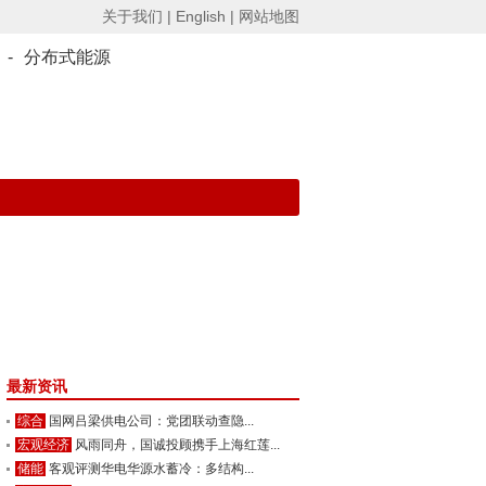
关于我们 |
English |
网站地图
-
分布式能源
最新资讯
综合
国网吕梁供电公司：党团联动查隐...
宏观经济
风雨同舟，国诚投顾携手上海红莲...
储能
客观评测华电华源水蓄冷：多结构...