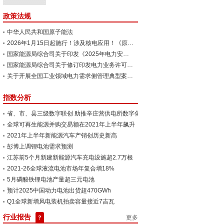
政策法规
中华人民共和国原子能法
2026年1月15日起施行！涉及核电应用！《原子能法》正式发布！
国家能源局综合司关于印发《2025年电力安全监管重点任务》的通知
国家能源局综合司关于修订印发电力业务许可证申请表和告知承诺书的通知
关于开展全国工业领域电力需求侧管理典型案例（2025年）及第七批参考产品（技术）征集工作的通知
指数分析
省、市、县三级数字联创 助推辛庄营供电所数字化示范...
全球可再生能源并购交易额在2021年上半年飙升
2021年上半年新能源汽车产销创历史新高
彭博上调锂电池需求预测
江苏​前5个月新建新能源汽车充电设施超2.7万根
2021-26全球液流电池市场年复合增18%
5月磷酸铁锂电池产量超三元电池
预计2025中国动力电池出货超470GWh
Q1全球新增风电装机拍卖容量接近7吉瓦
行业报告
更多
?