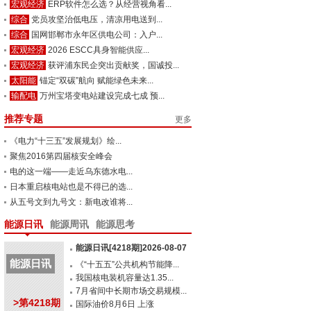
宏观经济
ERP软件怎么选？从经营视角看...
综合
党员攻坚治低电压，清凉用电送到...
综合
国网邯郸市永年区供电公司：入户...
宏观经济
2026 ESCC具身智能供应...
宏观经济
获评浦东民企突出贡献奖，国诚投...
太阳能
锚定“双碳”航向 赋能绿色未来...
输配电
万州宝塔变电站建设完成七成 预...
推荐专题
更多
《电力“十三五”发展规划》绘...
聚焦2016第四届核安全峰会
电的这一端——走近乌东德水电...
日本重启核电站也是不得已的选...
从五号文到九号文：新电改谁将...
能源日讯
能源周讯
能源思考
能源日讯[4218期]2026-08-07
能源日讯
《“十五五”公共机构节能降...
我国核电装机容量达1.35...
7月省间中长期市场交易规模...
>第4218期
国际油价8月6日 上涨