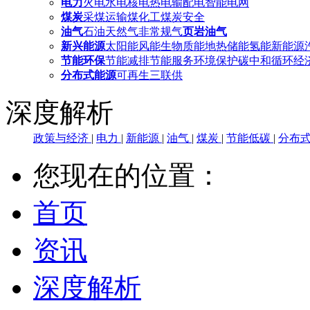
电力
火电
水电
核电
热电
输配电
智能电网
煤炭
采煤
运输
煤化工
煤炭安全
油气
石油
天然气
非常规气
页岩油气
新兴能源
太阳能
风能
生物质能
地热
储能
氢能
新能源
节能环保
节能减排
节能服务
环境保护
碳中和
循环经
分布式能源
可再生
三联供
深度解析
政策与经济
|
电力
|
新能源
|
油气
|
煤炭
|
节能低碳
|
分布
您现在的位置：
首页
资讯
深度解析