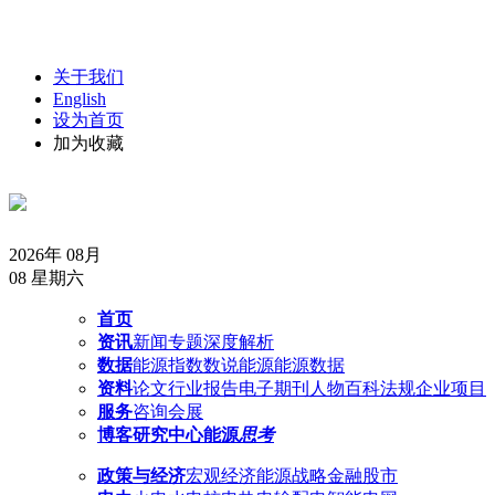
关于我们
English
设为首页
加为收藏
2026年 08月
08
星期六
首页
资讯
新闻
专题
深度解析
数据
能源指数
数说能源
能源数据
资料
论文
行业报告
电子期刊
人物
百科
法规
企业
项目
服务
咨询
会展
博客
研究中心
能源
思考
政策与经济
宏观经济
能源战略
金融股市