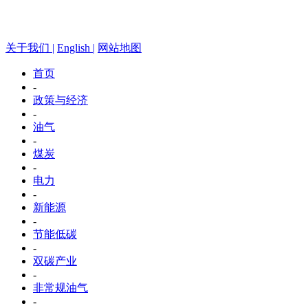
关于我们 |
English |
网站地图
首页
-
政策与经济
-
油气
-
煤炭
-
电力
-
新能源
-
节能低碳
-
双碳产业
-
非常规油气
-